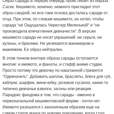
Образ сарады в первую очередь проистекает из образа
Саске. Кишимото, конечно, немного пригладил этот
образ сакурой, но все-таки основа досталась сараде от
отца. При этом, по словам кишимото, он хотел, чтобы
сарада "не Ощущалась Чересчур Миленькой" и "не
производила впечатления девчачести". В версии
кишимото сарада не носит украшений: ни серьги, ни
кулоны, и брюлики. Не увлекается маникюром и
макияжем. Ее образ нейтрален.
В этом тонком векторе образа сарады оступаются
многие: и икемото, и фанаты, и стафф аниме студии.
Просто потому что девочку по накатанной стремятся
"Одевчачить". Добавить шеллак, браслеты, блеск для губ,
каблуки, шарфик, мини-юбку, розовое сусаноо, какие-то
типично девчачьи взвизги, загоны или реакции.
Парадокс фандома в том, что сарады - именно в
первоначальной кишимотовской форме - почти нет.
Икемото разошелся с каноничным образом еще на
самом старте манги по новому поколению, когда стал