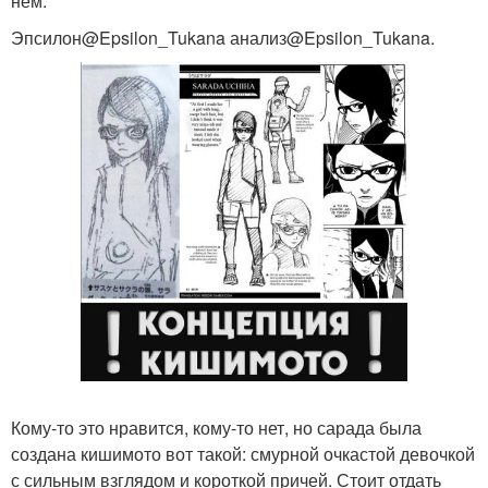
нем.
Эпсилон@Epsilon_Tukana анализ@Epsilon_Tukana.
Кому-то это нравится, кому-то нет, но сарада была
создана кишимото вот такой: смурной очкастой девочкой
с сильным взглядом и короткой причей. Стоит отдать