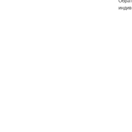
Обрат
индив