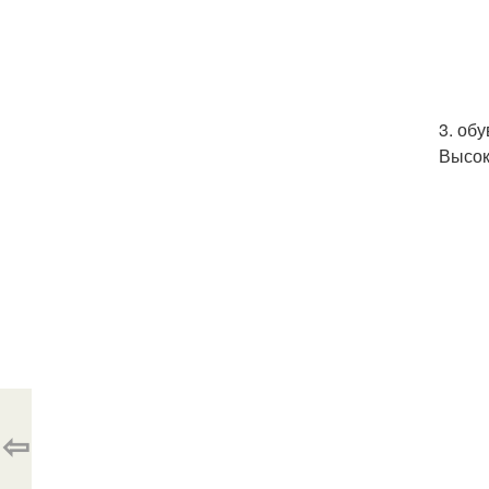
3. об
Высок
⇦