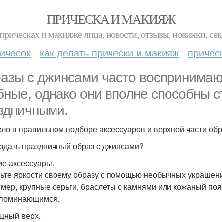
ПРИЧЕСКА И МАКИЯЖ
прическах и макияже лица, новости, отзывы, новинки, сек
ичесок
как делать прически и макияж
причес
азы с джинсами часто воспринимают
бные, однако они вполне способны с
здничными.
ело в правильном подборе аксессуаров и верхней части обр
оздать праздничный образ с джинсами?
кие аксессуары.
ьте яркости своему образу с помощью необычных украшени
мер, крупные серьги, браслеты с камнями или кожаный по
апоминающимся.
ящный верх.