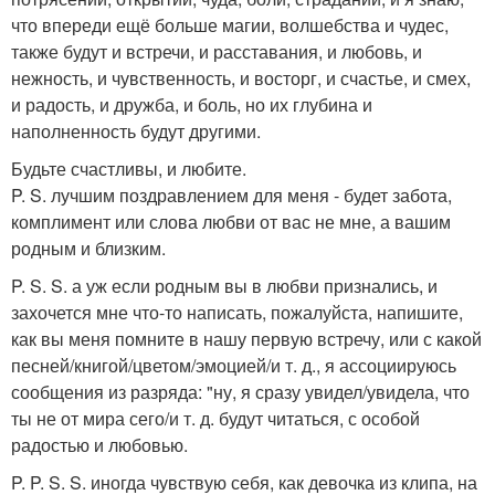
что впереди ещё больше магии, волшебства и чудес,
также будут и встречи, и расставания, и любовь, и
нежность, и чувственность, и восторг, и счастье, и смех,
и радость, и дружба, и боль, но их глубина и
наполненность будут другими.
Будьте счастливы, и любите.
P. S. лучшим поздравлением для меня - будет забота,
комплимент или слова любви от вас не мне, а вашим
родным и близким.
P. S. S. а уж если родным вы в любви признались, и
захочется мне что-то написать, пожалуйста, напишите,
как вы меня помните в нашу первую встречу, или с какой
песней/книгой/цветом/эмоцией/и т. д., я ассоциируюсь
сообщения из разряда: "ну, я сразу увидел/увидела, что
ты не от мира сего/и т. д. будут читаться, с особой
радостью и любовью.
P. P. S. S. иногда чувствую себя, как девочка из клипа, на