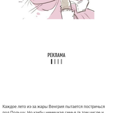
Каждое лето из-за жары Венгрия пытается постричься
под Польшу. Но какбы немецкая семья (в том числе и