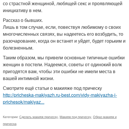
со страстной женщиной, любящей секс и проявляющей
инициативу в нем.
Рассказ о бывших.
Лишь в том случае, если, повествуя любимому о своих
многочисленных связях, вы надеетесь его возбудить, то
разочарование, когда он встанет и уйдет, будет горьким и
болезненным.
Таким образом, мы привели основные типичные ошибки
женщин в постели. Надеемся, советы от одинокий волк
пригодятся вам, чтобы эти ошибки не имели места в
вашей интимной жизни.
Смотрите ещё статьи о макияже под прическу
http://pricheska-makiyazh.ru-best.com/vidy-makiyazha-i-
prichesok/makiyaz...
Категории:
Сделать макияж прическу
,
Макияж под прическу
,
Образ макияж и
прическа