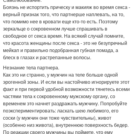
Боязнь не испортить прическу и макияж во время секса -
верный признак того, что партнерше наплевать, на то,
что помимо нее в кровати еще кто-то есть. Поэтому
зеркальце о сокровенном лучше спрашивать в
свободное от секса время. На всякий случай помните,
что красота женщины после секса - это не безупречный
мейкап и правильно подобранная губная помада, а
блеск в глазах и растрепанные волосы.
Незнание тела партнера.
Как это ни странно, у мужчин на теле больше одной
эрогенной зоны. И если вы настойчиво игнорируете этот
факт и при первой удобной возможности тянетесь всеми
частями тела к сокровенному мужскому органу, со
временем это начнет раздражать мужчину. Попробуйте
поэкспериментировать: ласкать шею любимого, его
соски (у мужчин они тоже чувствительны), живот
(особенно низ живота), внутреннюю поверхность бедер.
По реакции своего мужчины вы поймете, что ему