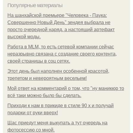
Популярные материалы
На шанхайской премьере "Человека - Паука:
Совершенно Новый День" зендея выбрала не
просто очередной наряд, а настоящий артефакт
высокой моды.
Работа в MLM, то есть сетевой компании сейчас
неразрывно связана с создание своего контента,
своей страницы в соц сетях.
Этот день был наполнен особенной красотой,
трепетом и невероятным весельем!
Мой ответ на комментарий о том, что "ну маникюр то
всё таки можно было бы сделать.
Приходи к нам в прикиде в стиле 90 х и получай
подарки от руки вверх!
Щас приедут меня выкупать а тут очередь на
фотосессию со мной.