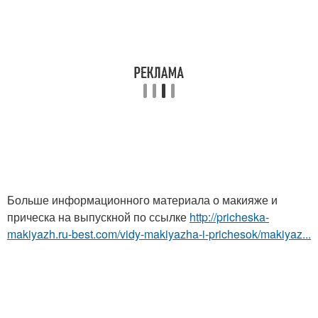
Больше информационного материала о макияже и
прическа на выпускной по ссылке
http://pricheska-
makiyazh.ru-best.com/vidy-makiyazha-i-prichesok/makiyaz...