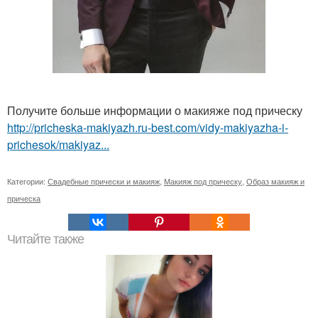
Получите больше информации о макияже под прическу
http://pricheska-makiyazh.ru-best.com/vidy-makiyazha-i-
prichesok/makiyaz...
Категории:
Свадебные прически и макияж
,
Макияж под прическу
,
Образ макияж и
прическа
Читайте также