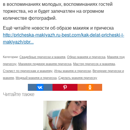
в воспоминаниях молодых, воспоминаниях гостей
торжества, но и будет запечатлен на огромном
количестве фотографий.
Ещё читайте новости об образе макияж и прическа
http://pricheska-makiyazh.ru-best.com/kak-delat-pricheski-i-
makiyazh/obr...
Категории:
Свадебные прически и макияж
,
Образ макияж и прическа
,
Макияж под
прическу
,
Маникюр педикюр макияж прическа
,
Мастер причесок и макияжа
,
Стилист по прическам и макияжу
,
Игры макияж и прически
,
Вечерние прически и
макияж
,
Модный макияж и прическа
,
Сделать макияж прическу
Читайте также