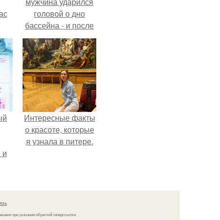
мужчина ударился
ас
головой о дно
бассейна - и после
ние
этого его жизнь
а,
изменилась самым
ы в
странным образом.
ый
Интересные факты
о красоте, которые
я узнала в питере.
 и
ть
по
язь
решено при указании обратной гиперссылки.