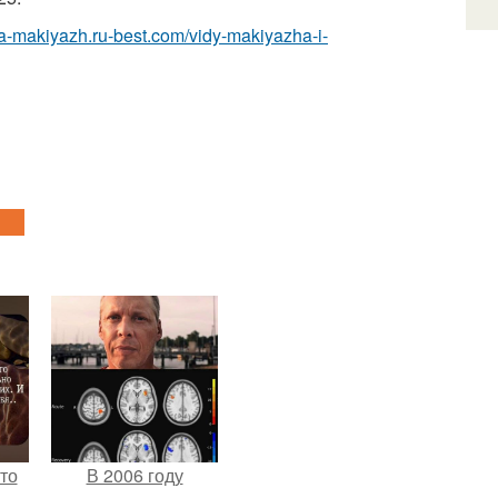
ka-makiyazh.ru-best.com/vidy-makiyazha-i-
то
В 2006 году