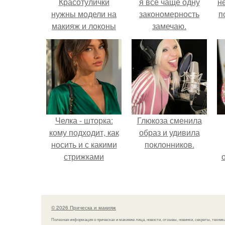
Красотулички
я всё чаще одну
н
нужны модели на
закономерность
п
макияж и локоны
замечаю.
(прическа) для
пополнения
портфолио!
Челка - шторка:
Глюкоза сменила
кому подходит, как
образ и удивила
носить и с какими
поклонников.
стрижками
сочетать.
© 2026 Прическа и макияж
Полезная информация о прическах и макияже лица, новости, отзывы, новинки, секреты, техник