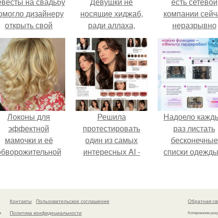
евесты на свадьбу
Девушки не
есть сетевой
омогло дизайнеру
носящие хиджаб,
компании сейч
открыть свой
ради аллаха,
неразрывно
бренд.
потратьте пару
связана с созда
минут на прочтение
своего контент
этой статьи!
своей страниц
соц сетях.
Локоны для
Решила
Надоело кажд
эффектной
протестировать
раз листать
мамочки и её
один из самых
бесконечные
обворожительной
интересных AI -
списки одежды
дочурки.
промтов для бьюти
заново собира
- анализа.
любимый лук 
кусочкам?
Контакты
Пользовательское соглашение
Обратная св
Политика конфидециальности
а
Копирование раз