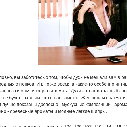
ловно, вы заботитесь о том, чтобы духи не мешали вам в р
родных оттенков. И в то же время в какие-то особенно инт
ванного и опьяняющего аромата. Духи - это прекрасный спо
то не будет главным, что в вас заметят. Женщинам прагмати
я лучше показаны древесно - мускусные композиции - арома
чно - древесные ароматы и модные легкие шипры.
ис - леди подходят ароматы: 104, 105, 107, 110, 114, 119, 1