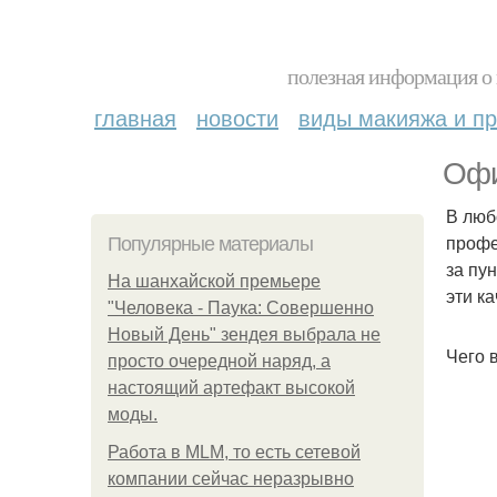
полезная информация о 
главная
новости
виды макияжа и пр
Офи
В люб
профе
Популярные материалы
за пу
На шанхайской премьере
эти к
"Человека - Паука: Совершенно
Новый День" зендея выбрала не
Чего 
просто очередной наряд, а
настоящий артефакт высокой
моды.
Работа в MLM, то есть сетевой
компании сейчас неразрывно