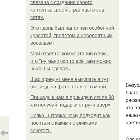
связана с создание своего
контента, своей страницы в соц
сетях.
Этот день был наполнен особенной
красотой, трепетом и невероятным
весельем!
Мой ответ на комментарий о том,
что "ну маникюр то всё таки можно
было бы сделать.
Щас приедут меня выкупать а тут
Безус
очередь на фотосессию со мной.
благо
Приходи к нам в прикиде в стиле 90
раско
х и получай подарки от руки вверх!
что э
нельз
Челка - шторка: кому подходит, как
цвето
носить и с какими стрижками
⇦
сочетать.
Для оф