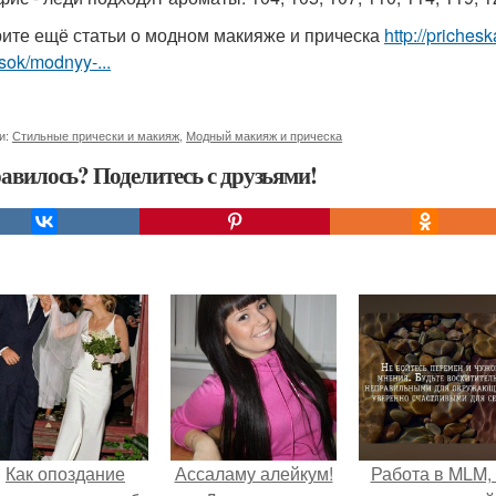
ите ещё статьи о модном макияже и прическа
http://priches
sok/modnyy-...
и:
Стильные прически и макияж
,
Модный макияж и прическа
авилось? Поделитесь с друзьями!
Как опоздание
Ассаламу алейкум!
Работа в MLM, 