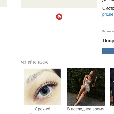
Смотр
priche
Категори
Понр
Читайте также
Срочно!
В последнее время