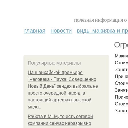
полезная информация о 
главная
новости
виды макияжа и пр
Огр
Макия
Стоим
Популярные материалы
Занято
На шанхайской премьере
Приче
"Человека - Паука: Совершенно
Стоим
Новый День" зендея выбрала не
Занято
просто очередной наряд, а
Приче
настоящий артефакт высокой
Стоим
моды.
Занято
Работа в MLM, то есть сетевой
компании сейчас неразрывно