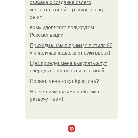
связана с создание своего
контента, своей страницы в соц
сетях.
Кому идет челка полукругом.
Рекомендации
Приходи к нам в прикиде в стиле 90
х и получай подарки от руки вверх!
Щас приедут меня выкупать а тут
очередь на фотосессию со мной.
Привет, меня зовут Кристина?
Я с летними яркими вайбами на
раздачу к вам!