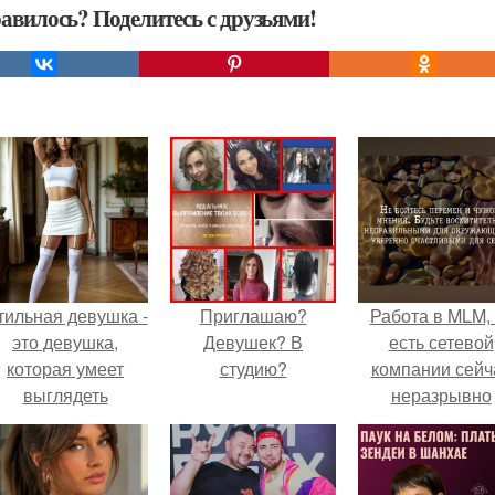
авилось? Поделитесь с друзьями!
тильная девушка -
Приглашаю?
Работа в MLM, 
это девушка,
Девушек? В
есть сетевой
которая умеет
студию?
компании сейч
выглядеть
неразрывно
привлекательно и
связана с созда
легантно в любои
своего контент
ситуации.
своей страниц