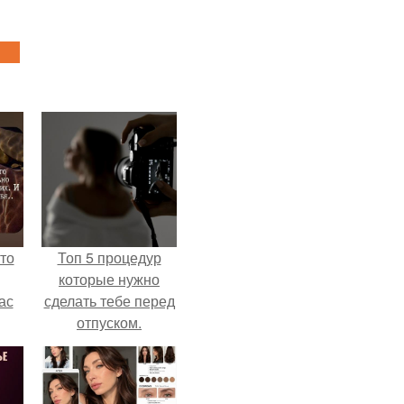
то
Топ 5 процедур
которые нужно
ас
сделать тебе перед
отпуском.
ние
а,
ы в