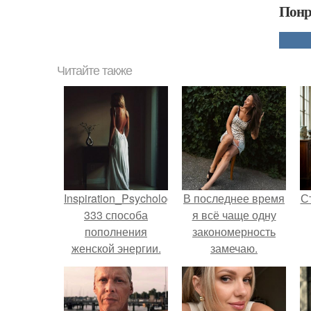
Понр
Читайте также
Inspiration_Psychology.
В последнее время
С
333 способа
я всё чаще одну
пополнения
закономерность
женской энергии.
замечаю.
э