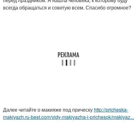
перед праздником. Я нашла человека, к которому буду
всегда обращаться и советую всем. Спасибо огромное?
Далее читайте о макияже под прическу
http://pricheska-
makiyazh.ru-best.com/vidy-makiyazha-i-prichesok/makiyaz...