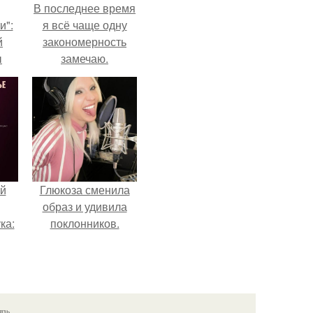
В последнее время
и":
я всё чаще одну
й
закономерность
ы
замечаю.
 о
й
Глюкоза сменила
образ и удивила
ка:
поклонников.
 не
ной
ящий
язь