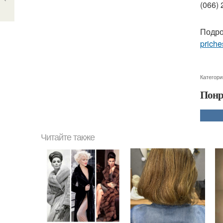
(066) 
Подро
priche
Категори
Понр
Читайте также