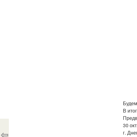
Будем
В ито
Предв
30 ок
⇦
г. Дн