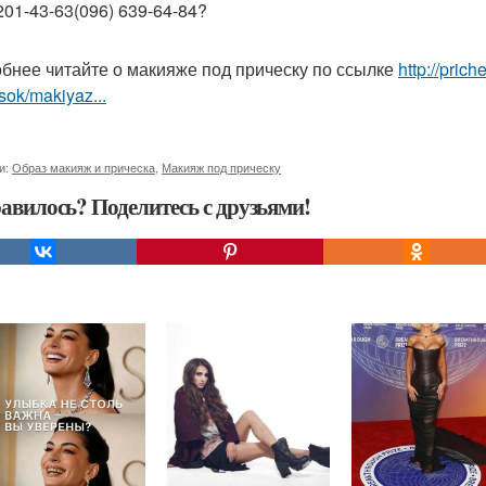
201-43-63(096) 639-64-84?
бнее читайте о макияже под прическу по ссылке
http://pric
sok/makiyaz...
и:
Образ макияж и прическа
,
Макияж под прическу
авилось? Поделитесь с друзьями!