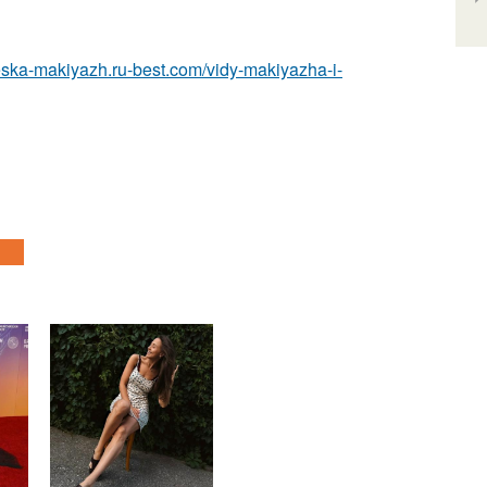
heska-makiyazh.ru-best.com/vidy-makiyazha-i-