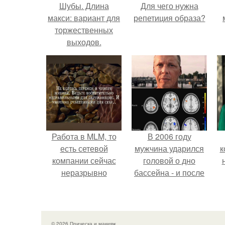
Шубы. Длина
Для чего нужна
макси: вариант для
репетиция образа?
торжественных
выходов.
Работа в MLM, то
В 2006 году
есть сетевой
мужчина ударился
к
компании сейчас
головой о дно
неразрывно
бассейна - и после
связана с создание
этого его жизнь
своего контента,
изменилась самым
своей страницы в
странным образом.
соц сетях.
© 2026 Прическа и макияж