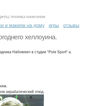
реты, техника нанесения
ки и макияж на дому
игры
отзывы
годнего хеллоуина.
ника Halloween в студии "Pole Sport" а.
ияж.
или акрабатический этюд.