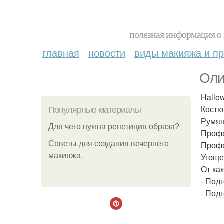
полезная информация о 
главная
новости
виды макияжа и пр
Оли
Hallo
Костю
Популярные материалы
Румя
Для чего нужна репетиция образа?
Профе
Советы для создания вечернего
Профе
макияжа.
Угоще
От ка
- Под
- Под