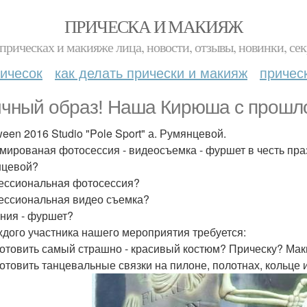
ПРИЧЕСКА И МАКИЯЖ
прическах и макияже лица, новости, отзывы, новинки, сек
ичесок
как делать прически и макияж
причес
чный образ! Наша Кирюша с прошло
ween 2016 Studio "Pole Sport" а. Румянцевой.
мированая фотосессия - видеосъемка - фуршет в честь празд
нцевой?
ссиональная фотосессия?
ссиональная видео съемка?
ния - фуршет?
ждого участника нашего мероприятия требуется:
готовить самый страшно - красивый костюм? Прическу? Мак
готовить танцевальные связки на пилоне, полотнах, кольце 