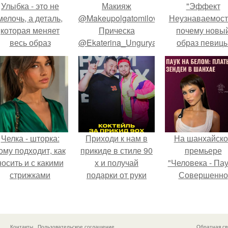
Улыбка - это не
Макияж
"Эффект
мелочь, а деталь,
@Makeupolgatomilova.
Неузнаваемост
которая меняет
Прическа
почему новы
весь образ
@Ekaterina_Unguryanu.
образ певиц
человека.
вызвал споры
гранях
возможного?
Челка - шторка:
Приходи к нам в
На шанхайско
ому подходит, как
прикиде в стиле 90
премьере
носить и с какими
х и получай
"Человека - Пау
стрижками
подарки от руки
Совершенно
сочетать.
вверх!
Новый День"
зендея выбрала
просто очеред
наряд, а насто
Контакты
Пользовательское соглашение
Обратная св