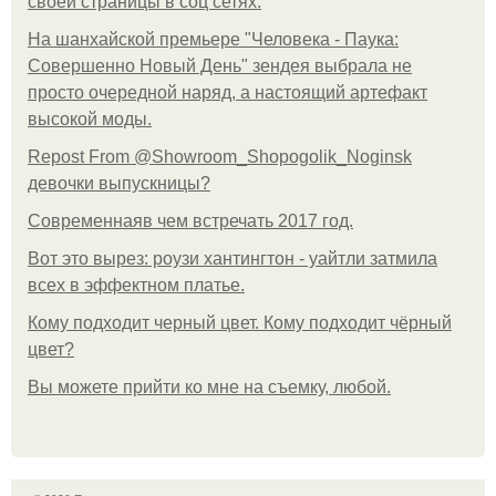
своей страницы в соц сетях.
На шанхайской премьере "Человека - Паука:
Совершенно Новый День" зендея выбрала не
просто очередной наряд, а настоящий артефакт
высокой моды.
Repost From @Showroom_Shopogolik_Noginsk
девочки выпускницы?
Современнаяв чем встречать 2017 год.
Вот это вырез: роузи хантингтон - уайтли затмила
всех в эффектном платьe.
Кому подходит черный цвет. Кому подходит чёрный
цвет?
Вы можете прийти ко мне на съемку, любой.