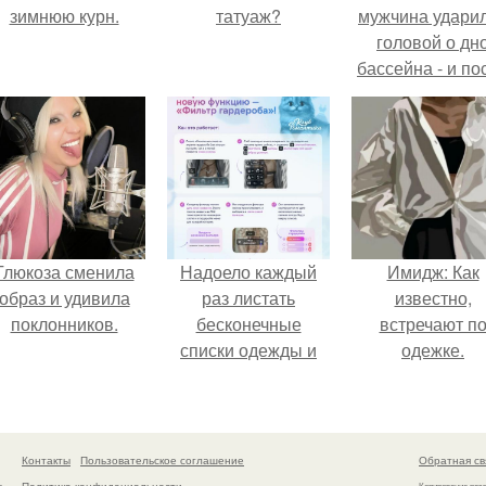
зимнюю курн.
татуаж?
мужчина удари
головой о дн
бассейна - и по
этого его жиз
изменилась са
странным образ
Глюкоза сменила
Надоело каждый
Имидж: Как
образ и удивила
раз листать
известно,
поклонников.
бесконечные
встречают п
списки одежды и
одежке.
заново собирать
любимый лук по
кусочкам?
Контакты
Пользовательское соглашение
Обратная св
Политика конфидециальности
а
Копирование раз