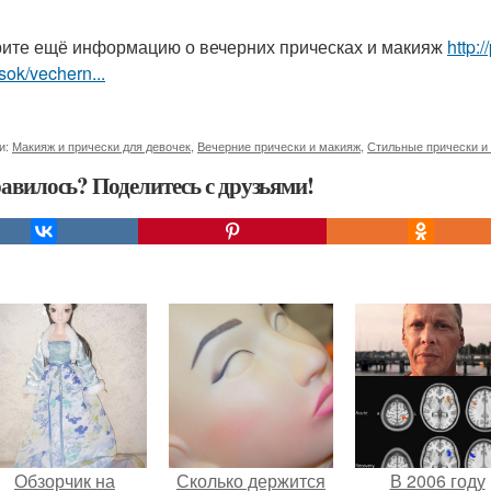
ите ещё информацию о вечерних прическах и макияж
http:
sok/vechern...
и:
Макияж и прически для девочек
,
Вечерние прически и макияж
,
Стильные прически и
авилось? Поделитесь с друзьями!
Обзорчик на
Сколько держится
В 2006 году