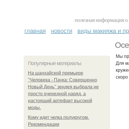
полезная информация о 
главная
новости
виды макияжа и пр
Осе
Мы при
Для м
Популярные материалы
круже
На шанхайской премьере
скоро
"Человека - Паука: Совершенно
Новый День" зендея выбрала не
просто очередной наряд, а
настоящий артефакт высокой
моды.
Кому идет челка полукругом.
Рекомендации