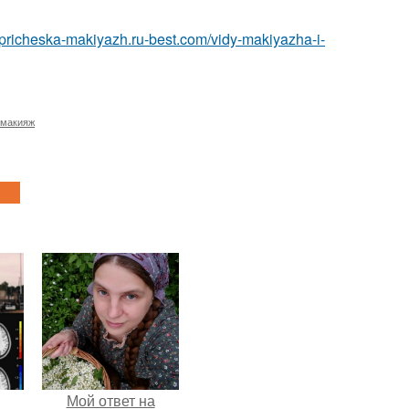
//pricheska-makiyazh.ru-best.com/vidy-makiyazha-i-
 макияж
Мой ответ на