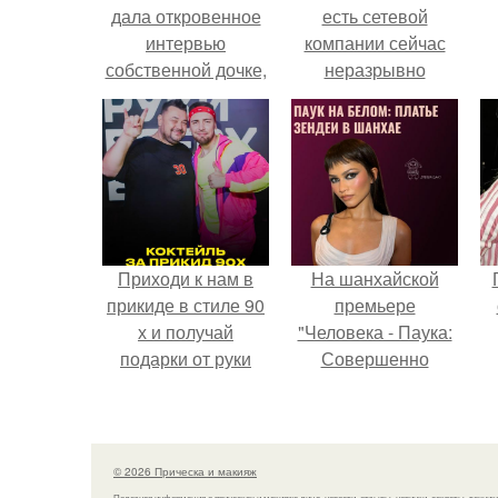
дала откровенное
есть сетевой
интервью
компании сейчас
собственной дочке,
неразрывно
а Джордж клуни
связана с создание
рассказал о ночи с
своего контента,
моделью.
своей страницы в
соц сетях.
Приходи к нам в
На шанхайской
прикиде в стиле 90
премьере
х и получай
"Человека - Паука:
подарки от руки
Совершенно
вверх!
Новый День"
зендея выбрала не
просто очередной
наряд, а настоящий
© 2026 Прическа и макияж
артефакт высокой
Полезная информация о прическах и макияже лица, новости, отзывы, новинки, секреты, техник