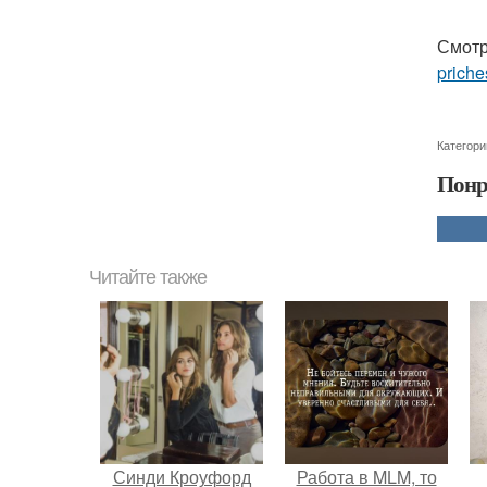
Смотр
priche
Категори
Понр
Читайте также
Синди Кроуфорд
Работа в MLM, то