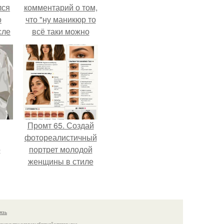
лся
комментарий о том,
о
что "ну маникюр то
сле
всё таки можно
нь
было бы сделать.
мым
ом.
Промт 65. Создай
фотореалистичный
о
портрет молодой
женщины в стиле
бьюти - гайда 2026
года.
язь
решено при указании обратной гиперссылки.