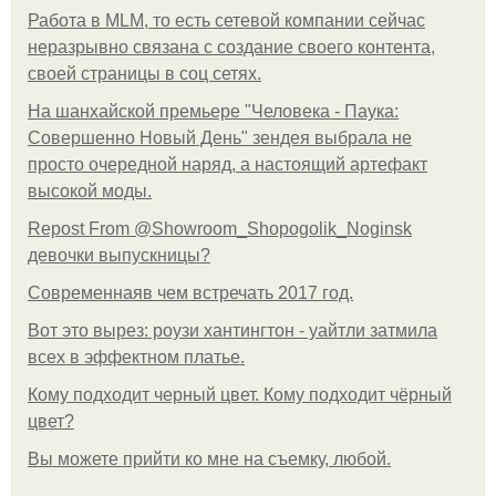
Работа в MLM, то есть сетевой компании сейчас
неразрывно связана с создание своего контента,
своей страницы в соц сетях.
На шанхайской премьере "Человека - Паука:
Совершенно Новый День" зендея выбрала не
просто очередной наряд, а настоящий артефакт
высокой моды.
Repost From @Showroom_Shopogolik_Noginsk
девочки выпускницы?
Современнаяв чем встречать 2017 год.
Вот это вырез: роузи хантингтон - уайтли затмила
всех в эффектном платьe.
Кому подходит черный цвет. Кому подходит чёрный
цвет?
Вы можете прийти ко мне на съемку, любой.