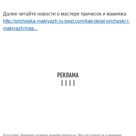
Далее читайте новости о мастере причесок и макияжа
http://pricheska-makiyazh.ru-best.com/kak-delat-pricheski-i-
makiyazh/mas...
Категории:
Маникюр педикюр макияж прическа
,
Мастер причесок и макияжа