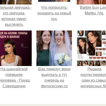
тильная девушка -
Что попросить/
Barbie Sun Lov
это девушка,
подарить на новый
Malibu 70s.
которая умеет
год.
выглядеть
привлекательно и
легантно в любои
ситуации.
На шанхайской
Щас приедут меня
Решила
премьере
выкупать а тут
протестирова
Человека - Паука:
очередь на
один из самы
Совершенно
фотосессию со
интересных AI
Новый День"
мной.
промтов для бь
ендея выбрала не
- анализа.
росто очередной