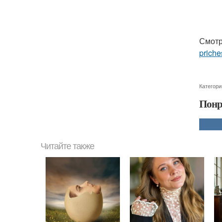
Смотр
priche
Категори
Понр
Читайте также