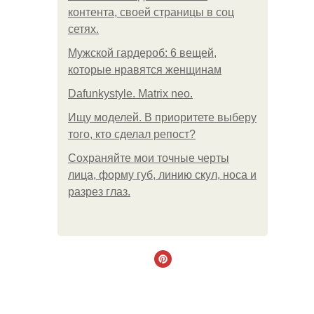
контента, своей страницы в соц
сетях.
Мужской гардероб: 6 вещей,
которые нравятся женщинам
Dafunkystyle. Matrix neo.
Ищу моделей. В приоритете выберу
того, кто сделал репост?
Сохраняйте мои точные черты
лица, форму губ, линию скул, носа и
разрез глаз.