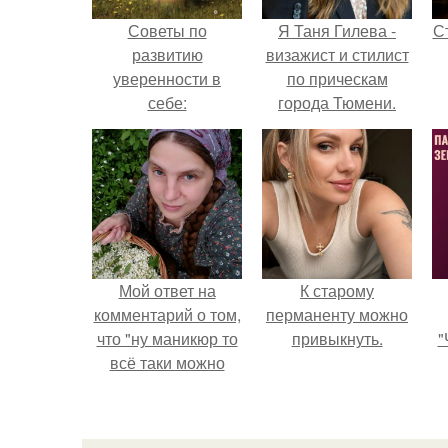
Советы по
Я Таня Гилева -
С
развитию
визажист и стилист
уверенности в
по прическам
себе:
города Тюмени.
э
Мой ответ на
К старому
комментарий о том,
перманенту можно
что "ну маникюр то
привыкнуть.
"
всё таки можно
было бы сделать.
з
п