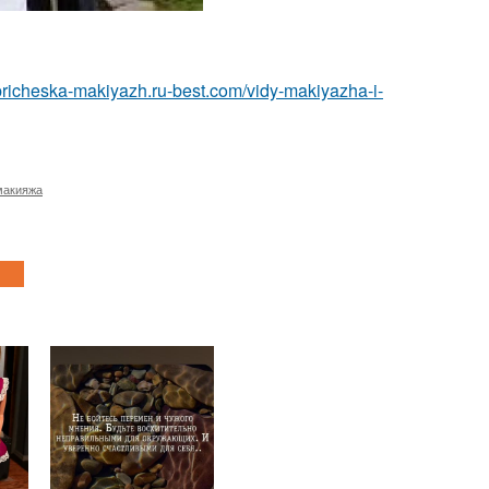
/pricheska-makiyazh.ru-best.com/vidy-makiyazha-i-
макияжа