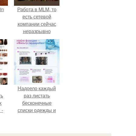
in
Работа в MLM, то
есть сетевой
компании сейчас
неразрывно
связана с создание
своего контента,
своей страницы в
соц сетях.
Надоело каждый
ть
раз листать
х
бесконечные
 -
списки одежды и
юти
заново собирать
любимый лук по
кусочкам?