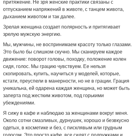
притяжение. Не зря женские практики связаны с
отпусканием напряжений в животе, с танцем живота,
дыханием животом и так далее.
Зрелая женщина создает полярность и притягивает
зрелую мужскую энергию.
Мы, мужчины, не воспринимаем красоту только глазами.
Это было бы слишком скучно. Мы сканируем каждое
движение: поворот головы, походку, положение колен
сидя, голос. Мы грацию чувствуем. Ее нельзя
скопировать, купить, научиться у моделей, которые,
кстати, преуспели в манерности, но не в грации. Грация
уникальна, ей одарена каждая женщина, но может быть
заперта под жестким животом, под горькими
убеждениями.
Я сижу в кафе и наблюдаю за женщинами вокруг меня.
Около сотни смазливых, дурнушек, хорошо и безвкусно
одетых, в косметике и без, с писклявым или грудным
голосом. Это просто кафе, все сидят с подружками и