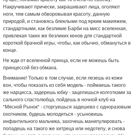
Накручивают прически, закрашивают лица, оголяют
ноги, тем самым обворовывая красоту, данную
природой, и становясь блеклыми под ярким макияжем,
стандартными, как безликие Барби на мисс вселенная,
привлекая таких же безликих кенов для стандартной
короткой брачной игры, чтобы, как обычно, обмануться в
конце.
Не жди от вселенной принца, если не можешь быть
принцессой без обмана.
Внимание! Только в том случае, если лезешь из кожи
вон, чтобы показать из себя модель - поймаешь такого
же нарцисса, задерешь юбку - зацепишься колготками за
сального сластолюбца, пойдешь в ночной клуб на
"Мясной Рынок" - сторгуешься задешево с одноразовым
охотником, будешь молодиться - усыновишь
инфантильного мальчика, захочешь манипулировать -
попадешь на такого же хитреца или недотепу, и снова