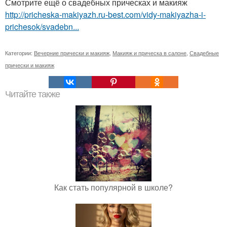
Смотрите ещё о свадебных прическах и макияж
http://pricheska-makiyazh.ru-best.com/vidy-makiyazha-i-
prichesok/svadebn...
Категории:
Вечерние прически и макияж
,
Макияж и прическа в салоне
,
Свадебные
прически и макияж
Читайте также
Как стать популярной в школе?