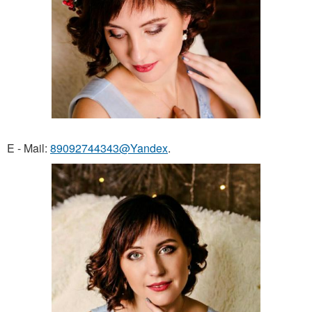
E - Mail:
89092744343@Yandex
.