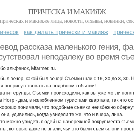
ПРИЧЕСКА И МАКИЯЖ
прическах и макияже лица, новости, отзывы, новинки, сек
ичесок
как делать прически и макияж
причес
евод рассказа маленького гения, ф
сутствовал неподалеку во время съе
бо альфенок, Mfarmer. ru.
был вечер, какой был вечер! Съемки шли с 19, 30 до 3, 30. 
ся поприсутствовать на подобном событии!
хватит ерунды. Съемки происходили, как вы уже могли понят
а Нотр - дам, в излюбленном туристами квартале, так что о
 хорошо понимали, что подобные съемки неизбежно обернут
они, удивились, когда увидели те же, что и вчера, лица.
то можно увидеть людей на набережной вокруг места съемо
нты, которые даже не знали, чьи это были съемки, они прост