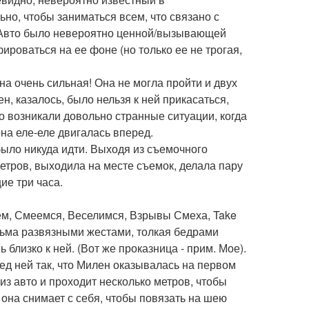
но, чтобы заниматься всем, что связано с
Авто было невероятно ценной/вызывающей
ироваться на ее фоне (но только ее не трогая,
на очень сильная! Она не могла пройти и двух
 казалось, было нельзя к ней прикасаться,
го возникали довольно странные ситуации, когда
она еле-еле двигалась вперед.
было никуда идти. Выходя из съемочного
метров, выходила на месте съемок, делала пару
ие три часа.
уем, Смеемся, Веселимся, Взрывы Смеха, Take
сьма развязными жестами, толкая бедрами
 близко к ней. (Вот же проказница - прим. Мое).
д ней так, что Милен оказывалась на первом
из авто и проходит несколько метров, чтобы
 она снимает с себя, чтобы повязать на шею