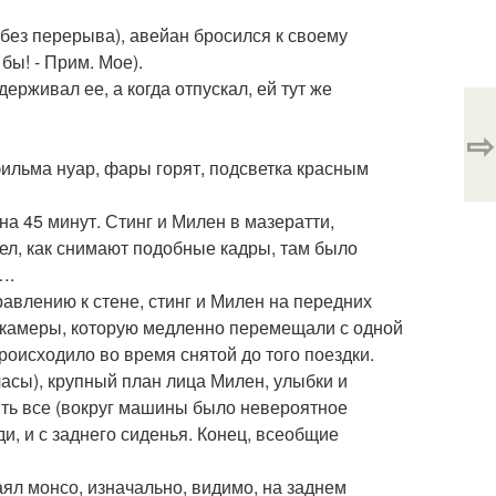
 (без перерыва), авейан бросился к своему
бы! - Прим. Мое).
ерживал ее, а когда отпускал, ей тут же
⇨
ильма нуар, фары горят, подсветка красным
на 45 минут. Стинг и Милен в мазератти,
ел, как снимают подобные кадры, там было
….
авлению к стене, стинг и Милен на передних
я камеры, которую медленно перемещали с одной
происходило во время снятой до того поездки.
 часы), крупный план лица Милен, улыбки и
ть все (вокруг машины было невероятное
ди, и с заднего сиденья. Конец, всеобщие
аял монсо, изначально, видимо, на заднем