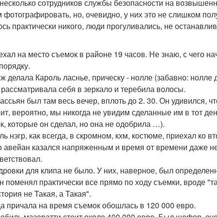
несколько сотрудников службы безопасности на возвышенно
 фотографировать, но, очевидно, у них это не слишком полу
ось практически никого, люди прогуливались, не останавлив
ехал на место съемок в районе 19 часов. Не знаю, с чего нач
 порядку.
ж делала Кароль ласнье, прическу - нолле (забавно: нолле 
 рассматривала себя в зеркало и теребила волосы.
гассьян был там весь вечер, вплоть до 2. 30. Он удивился, ч
рит, вероятно, мы никогда не увидим сделанные им в тот ден
к, которые он сделал, но она не одобрила …).
ль нэгр, как всегда, в скромном, кхм, костюме, приехал ко в
 авейан казался напряженным и время от времени даже н
ветствовал.
дровки для клипа не было. У них, наверное, был определенн
н поменял практически все прямо по ходу съемки, вроде "та
тория не Такая, а Такая".
а причала на время съемок обошлась в 120 000 евро.
обиль мазератти стоит около 400 000 евро. Был шофер, оч