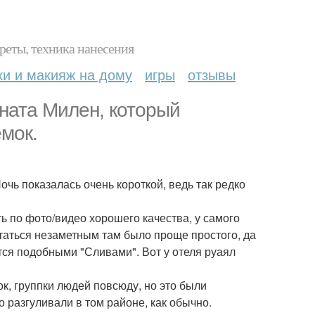
реты, техника нанесения
ки и макияж на дому
игры
отзывы
аната Милен, который
мок.
Ночь показалась очень короткой, ведь так редко
ь по фото/видео хорошего качества, у самого
статься незаметным там было проще простого, да
ся подобными "Сливами". Вот у отеля руаял
к, группки людей повсюду, но это были
о разгуливали в том районе, как обычно.