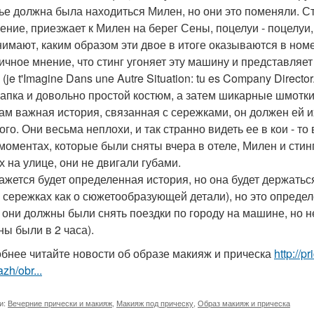
ье должна была находиться Милен, но они это поменяли. Ст
ение, приезжает к Милен на берег Сены, поцелуи - поцелуи
нимают, каким образом эти двое в итоге оказываются в номе
ичное мнение, что стинг угоняет эту машину и представляет
(je t'Imagine Dans une Autre Situation: tu es Company Direct
апка и довольно простой костюм, а затем шикарные шмотки
ам важная история, связанная с сережками, он должен ей их
ого. Они весьма неплохи, и так странно видеть ее в кои - то
 моментах, которые были сняты вчера в отеле, Милен и стинг
х на улице, они не двигали губами.
кажется будет определенная история, но она будет держаться
о сережках как о сюжетообразующей детали), но это опреде
 они должны были снять поездки по городу на машине, но не
ны были в 2 часа).
бнее читайте новости об образе макияж и прическа
http://p
zh/obr...
и:
Вечерние прически и макияж
,
Макияж под прическу
,
Образ макияж и прическа