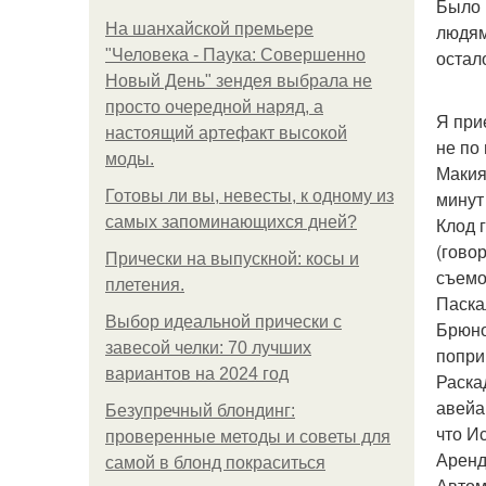
Было 
На шанхайской премьере
людям
"Человека - Паука: Совершенно
остал
Новый День" зендея выбрала не
просто очередной наряд, а
Я при
настоящий артефакт высокой
не по
моды.
Макия
Готовы ли вы, невесты, к одному из
минут
самых запоминающихся дней?
Клод 
(гово
Прически на выпускной: косы и
съемо
плетения.
Паска
Выбор идеальной прически с
Брюно
завесой челки: 70 лучших
попри
вариантов на 2024 год
Раска
авейа
Безупречный блондинг:
что Ис
проверенные методы и советы для
Аренд
самой в блонд покраситься
Автом