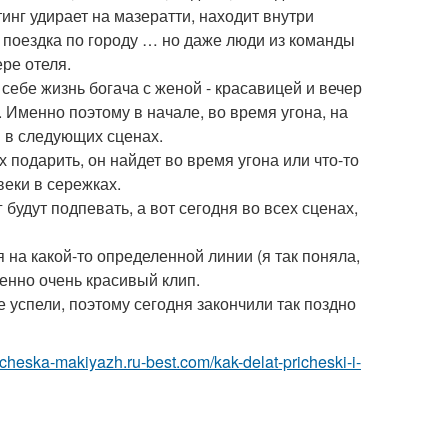
инг удирает на мазератти, находит внутри
, поездка по городу … но даже люди из команды
ре отеля.
 себе жизнь богача с женой - красавицей и вечер
or. Именно поэтому в начале, во время угона, на
 в следующих сценах.
 подарить, он найдет во время угона или что-то
 веки в сережках.
 будут подпевать, а вот сегодня во всех сценах,
 на какой-то определенной линии (я так поняла,
ленно очень красивый клип.
 успели, поэтому сегодня закончили так поздно
richeska-makiyazh.ru-best.com/kak-delat-pricheski-i-