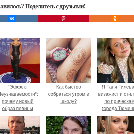
авилось? Поделитесь с друзьями!
"Эффект
Как быстро
Я Таня Гилева
еузнаваемости":
собраться утром в
визажист и стил
почему новый
школу?
по прическа
образ певицы
города Тюмен
вызвал споры о
гранях
возможного?