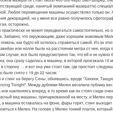
етствующей среде, нанятый (компанией мазератти) специаль
ой. Любое перемещение машины осуществлял только он. 
ния декорацией, но у меня все равно получилось сфотограф
огая, осторожно.
 практически не может передвигаться самостоятельно, но о
в. Забавно, что окружающим, даже хорошим знакомым Милен,
 помочь, как будто ей хотелось справиться самой. Из-за это
, авейан или нолле были на расстоянии метра от нее, когда 
ом случае, все было предусмотрено так, что ей и не нужно 
на, она сразу садилась в машину, в которой проезжала 10 
 в сторону … и вот она уже стоит там, где простоит следующ
о было снято с 19 до 22 часов:
 и стинг на берегу Сены, обнявшись, вроде "Хихихи, Танц
ncing Tonight". Между дублями Милен веселила публику ве
 или наклоняясь вперед, в то время как он стоял сзади очень
асный вид машины, припаркованной на мосту, и Милен пере
, а машина оставалась на фоне, фары горят, стинг выходит 
изиться к Милен. На голове у Милен тонкий платок, который