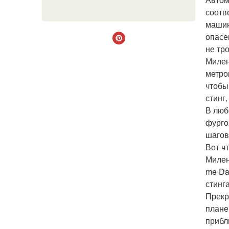
соотв
машин
опасе
не тр
Милен
метро
чтобы
стинг
В люб
фурго
шагов
Вот чт
Милен
me Da
стинга
Прекр
плане
прибл