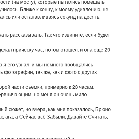
сти (на мосту), которые пытались помешать
чилось. Ближе к концу, к моему удивлению, не
аясь или останавливаясь секунд на десять.
ать рассказывать. Так что извините, если будет
делал прическу час, потом отошел, и она еще 20
то я его узнал, и мы немного пообщались
ь фотографии, так же, как и фото с других
торой части съемки, примерно к 23 часам.
ервничающим, но меня он очень мило
ый сюжет, но вчера, как мне показалось, Брюно
к, ага, а Сейчас всё Забыли, Давайте Считать,
евидно, невероятно известный в