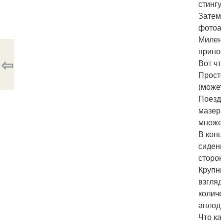
стингу
Затем
фотоа
Милен
прино
⇦
Вот чт
Прост
(может
Поезд
мазер
множе
В кон
сиден
сторо
Крупн
взгля
колич
аплод
Что к