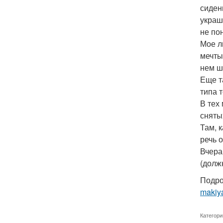
сиден
украш
не по
Мое л
мечты 
нем ш
Еще т
типа т
В тех
сняты
Там, 
речь 
Вчера
(долж
Подро
makiya
Категори