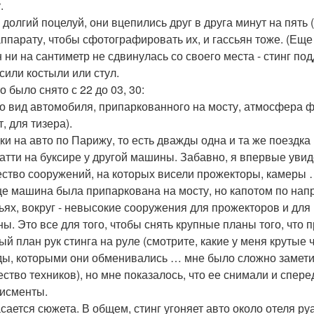
.
 долгий поцелуй, они вцепились друг в друга минут на пять
ппарату, чтобы сфотографировать их, и гассьян тоже. (Еще 
 ни на сантиметр не сдвинулась со своего места - стинг подд
сили костыли или стул.
о было снято с 22 до 03, 30:
о вид автомобиля, припаркованного на мосту, атмосфера ф
, для тизера).
ки на авто по Парижу, то есть дважды одна и та же поездка 
атти на буксире у другой машины. Забавно, я впервые увид
ство сооружений, на которых висели прожекторы, камеры 
це машина была припаркована на мосту, но капотом по напр
ьях, вокруг - невысокие сооружения для прожекторов и дл
ны. Это все для того, чтобы снять крупные планы того, что 
ый план рук стинга на руле (смотрите, какие у меня крутые
ды, которыми они обменивались … мне было сложно замети
ество техников), но мне показалось, что ее снимали и спере
исменты.
асается сюжета. В общем, стинг угоняет авто около отеля ру