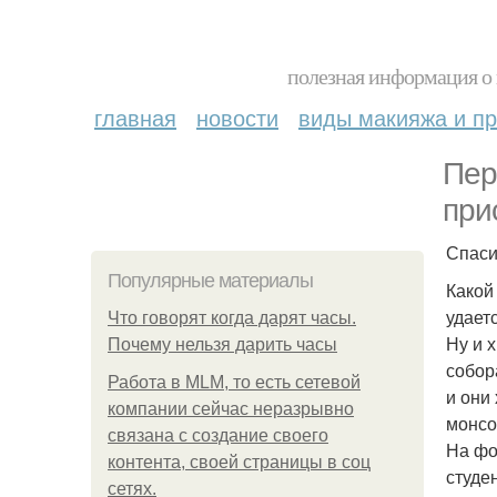
полезная информация о 
главная
новости
виды макияжа и пр
Пер
при
Спаси
Популярные материалы
Какой 
удает
Что говорят когда дарят часы.
Ну и 
Почему нельзя дарить часы
собор
Работа в MLM, то есть сетевой
и они
компании сейчас неразрывно
монсо 
связана с создание своего
На фо
контента, своей страницы в соц
студе
сетях.