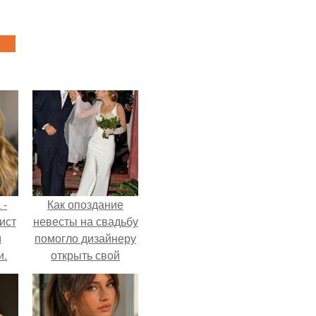
 -
Как опоздание
ист
невесты на свадьбу
м
помогло дизайнеру
и.
открыть свой
бренд.