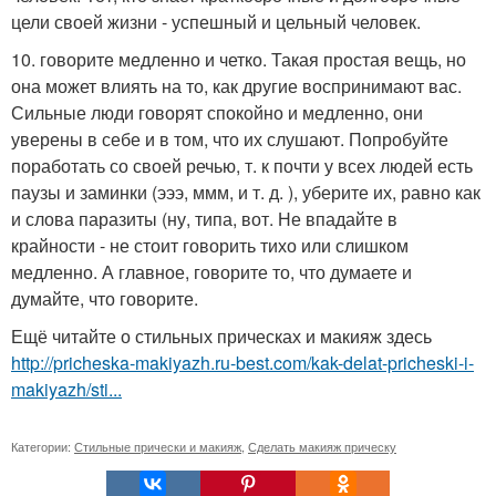
цели своей жизни - успешный и цельный человек.
10. говорите медленно и четко. Такая простая вещь, но
она может влиять на то, как другие воспринимают вас.
Сильные люди говорят спокойно и медленно, они
уверены в себе и в том, что их слушают. Попробуйте
поработать со своей речью, т. к почти у всех людей есть
паузы и заминки (эээ, ммм, и т. д. ), уберите их, равно как
и слова паразиты (ну, типа, вот. Не впадайте в
крайности - не стоит говорить тихо или слишком
медленно. А главное, говорите то, что думаете и
думайте, что говорите.
Ещё читайте о стильных прическах и макияж здесь
http://pricheska-makiyazh.ru-best.com/kak-delat-pricheski-i-
makiyazh/sti...
Категории:
Стильные прически и макияж
,
Сделать макияж прическу