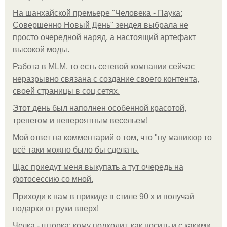
На шанхайской премьере "Человека - Паука:
Совершенно Новый День" зендея выбрала не
просто очередной наряд, а настоящий артефакт
высокой моды.
Работа в MLM, то есть сетевой компании сейчас
неразрывно связана с создание своего контента,
своей страницы в соц сетях.
Этот день был наполнен особенной красотой,
трепетом и невероятным весельем!
Мой ответ на комментарий о том, что "ну маникюр то
всё таки можно было бы сделать.
Щас приедут меня выкупать а тут очередь на
фотосессию со мной.
Приходи к нам в прикиде в стиле 90 х и получай
подарки от руки вверх!
Челка - шторка: кому подходит, как носить и с какими