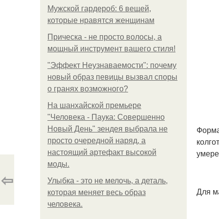
Мужской гардероб: 6 вещей,
которые нравятся женщинам
Прическа - не просто волосы, а
мощный инструмент вашего стиля!
"Эффект Неузнаваемости": почему
новый образ певицы вызвал споры
о гранях возможного?
На шанхайской премьере
"Человека - Паука: Совершенно
Форма
Новый День" зендея выбрала не
колгот
просто очередной наряд, а
умере
настоящий артефакт высокой
моды.
⇦
Улыбка - это не мелочь, а деталь,
Для м
которая меняет весь образ
человека.