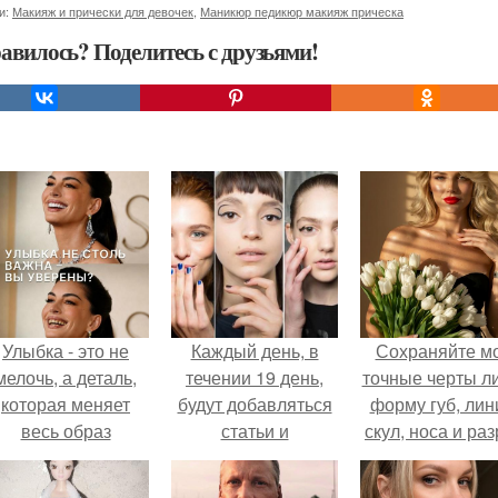
и:
Макияж и прически для девочек
,
Маникюр педикюр макияж прическа
авилось? Поделитесь с друзьями!
Улыбка - это не
Каждый день, в
Сохраняйте м
мелочь, а деталь,
течении 19 день,
точные черты ли
которая меняет
будут добавляться
форму губ, ли
весь образ
статьи и
скул, носа и раз
человека.
фотографии:
глаз.