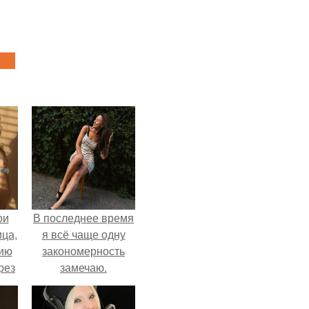
ои
В последнее время
ца,
я всё чаще одну
нию
закономерность
рез
замечаю.