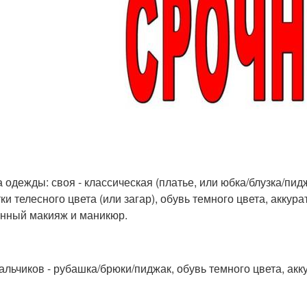
 одежды: своя - классическая (платье, или юбка/блузка/пидж
ки телесного цвета (или загар), обувь темного цвета, аккур
нный макияж и маникюр.
альчиков - рубашка/брюки/пиджак, обувь темного цвета, акк