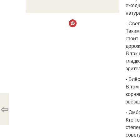
ежедн
натур
- Све
Таким
стоит
дорож
В так
гладк
зрите
- Блёс
В том
корня
звёзд
⇦
- Омб
Кто т
степе
совет