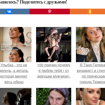
авилось? Поделитесь с друзьями!
Улыбка - это не
100 причин почему
Я Таня Гилева
мелочь, а деталь,
я люблю тебя ( от
визажист и стил
которая меняет
девушки мужчине).
по прическа
весь образ
города Тюмен
человека.