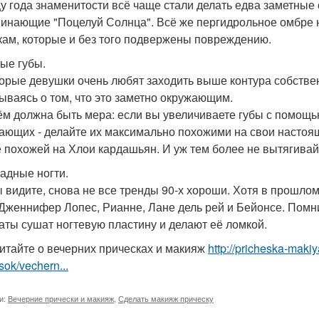
цу года знаменитости всё чаще стали делать едва заметны
инающие "Поцелуй Солнца". Всё же пергидрольное омбре н
кам, которые и без того подвержены повреждению.
лые губы.
орые девушки очень любят заходить выше контура собствен
ываясь о том, что это заметно окружающим.
ём должна быть мера: если вы увеличиваете губы с помощь
ающих - делайте их максимально похожими на свои настоящ
е похожей на Хлои кардашьян. И уж тем более не вытягивай
ладные ногти.
ы видите, снова не все тренды 90-х хороши. Хотя в прошло
Дженнифер Лопес, Рианне, Лане дель рей и Бейонсе. Помнит
аты сушат ногтевую пластину и делают её ломкой.
итайте о вечерних прическах и макияж
http://pricheska-maki
sok/vechern...
и:
Вечерние прически и макияж
,
Сделать макияж прическу