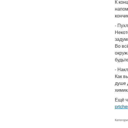
К кон
напом
кончи
- Пух
Некот
задум
Во вс
окруж
будьт
- Нак
Как в
душе 
химик
Ещё ч
priche
Категори