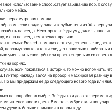
евное использование способствует забиванию пор. К слову,
ального мейка.
тлая перламутровая помада.
 образом, если пряди у лица и голубые тени из 90-х вернул
 позабыть навсегда. Некоторые звёзды умудрялись наносить
ку, и она не всегда смотрелась красиво.
 называемых Frosted - помадах есть существенные недостат
ой, перламутровые оттенки следует правильно подбирать и 
льно уменьшить свои губы или просто стереть их со своего л
тки на корнях.
 случае, если покопаться в истории, то можно вспомнить, 
м. Глиттер накладывался на пробор и маскировал разницу 
ы. Но мы придержим её до следующего нового года или люб
ре.
олько не попробовал омбре. Звёзды то и дело эксперимент
нями интенсивности цвета. Вместе с омбре стали популярны
уем уделить больше внимания в новом году.