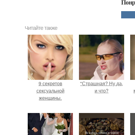
Понр
Читайте также
9 секретов
"Страшная? Ну да,
сексуальной
и что?
женщины.