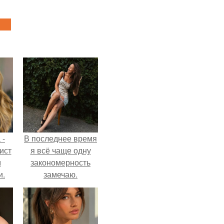
 -
В последнее время
ист
я всё чаще одну
м
закономерность
и.
замечаю.