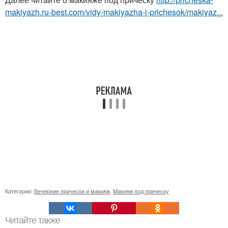
makiyazh.ru-best.com/vidy-makiyazha-i-prichesok/makiyaz...
Категории:
Вечерние прически и макияж
,
Макияж под прическу
Читайте также