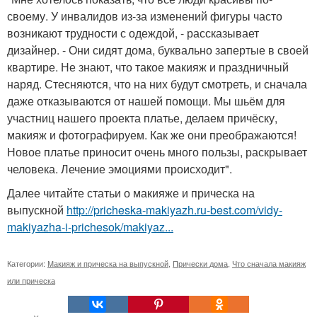
своему. У инвалидов из-за изменений фигуры часто
возникают трудности с одеждой, - рассказывает
дизайнер. - Они сидят дома, буквально запертые в своей
квартире. Не знают, что такое макияж и праздничный
наряд. Стесняются, что на них будут смотреть, и сначала
даже отказываются от нашей помощи. Мы шьём для
участниц нашего проекта платье, делаем причёску,
макияж и фотографируем. Как же они преображаются!
Новое платье приносит очень много пользы, раскрывает
человека. Лечение эмоциями происходит".
Далее читайте статьи о макияже и прическа на
выпускной
http://pricheska-makiyazh.ru-best.com/vidy-
makiyazha-i-prichesok/makiyaz...
Категории:
Макияж и прическа на выпускной
,
Прически дома
,
Что сначала макияж
или прическа