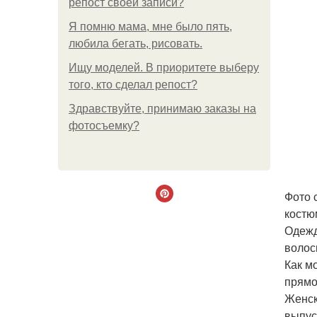
репост своей записи?
Я помню мама, мне было пять,
любила бегать, рисовать.
Ищу моделей. В приоритете выберу
того, кто сделал репост?
Здравствуйте, принимаю заказы на
фотосъемку?
Фото 
костю
Одежд
волос
Как м
прямо
Женск
выпус