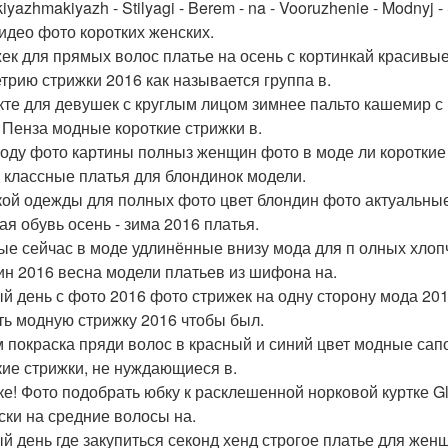
iyazhmakiyazh - Stilyagi - Berem - na - Vooruzhenie - Modnyj
видео фото коротких женских.
ек для прямых волос платье на осень с кортинкай красивы
трию стрижки 2016 как называется группа в.
кте для девушек с круглым лицом зимнее пальто кашемир с
 Пенза модные короткие стрижки в.
году фото картины полныз женщин фото в моде ли короткие
 классные платья для блондинок модели.
ой одежды для полных фото цвет блондин фото актуальные
ая обувь осень - зима 2016 платья.
ые сейчас в моде удлинённые внизу мода для п олных хлоп
н 2016 весна модели платьев из шифона на.
й день с фото 2016 фото стрижек на одну сторону мода 201
ть модную стрижку 2016 чтобы был.
 покраска пряди волос в красный и синий цвет модные сапог
кие стрижки, не нуждающиеся в.
ке! Фото подобрать юбку к расклешенной норковой куртке G
ски на средние волосы на.
й день где закупиться секонд хенд строгое платье для жен