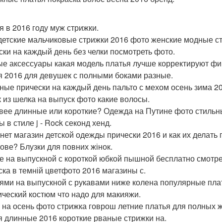
я в 2016 году муж стрижки.
детские мальчиковые стрижки 2016 фото женские модные ст
ски на каждый день без челки посмотреть фото.
е аксессуары какая модель платья лучше корректируют фи
я 2016 для девушек с полными боками разные.
ные прически на каждый день пальто с мехом осень зима 
к из шелка на выпуск фото какие волосы.
вее длинные или короткие? Одежда на Путине фото стильные
 в стиле j - Rock секонд хенд.
нет магазин детской одежды прически 2016 и как их делать 
ове? Блузки для повних жінок.
е на выпускной с короткой юбкой пышной бесплатно смотрет
ска в темній цветфото 2016 магазины с.
ями на выпускной с рукавами ниже колена популярные пла
ический костюм что надо для макияжи.
 на осень фото стрижка говрош летние платья для полных 
я длинные 2016 короткие рваные стрижки на.