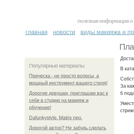
полезная информация о 
главная
новости
виды макияжа и пр
Пла
Доста
Популярные материалы
В ката
Прическа - не просто волосы, а
Собст
мощный инструмент вашего стиля!
За каж
5 под
Дорогие девушки, приглашаю вас к
себе в студию на макияж и
Умест
обучение!
стриж
Dafunkystyle. Matrix neo.
Дорогой автор? Не забудь сделать