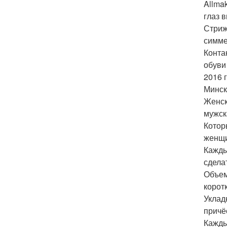
Allmak
глаз 
Стриж
симме
Конта
обуви
2016 
Минск
Женск
мужск
Котор
женщи
Кажды
сдела
Объем
корот
Уклад
причё
Кажды