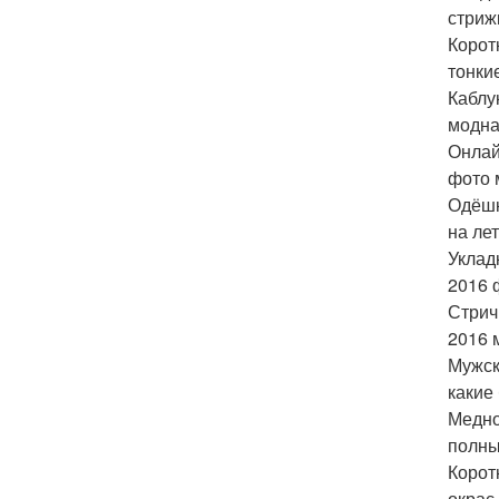
стриж
Корот
тонки
Каблу
модна
Онлай
фото 
Одёшк
на ле
Уклад
2016 
Стрич
2016 
Мужск
какие
Медно
полны
Корот
окрас