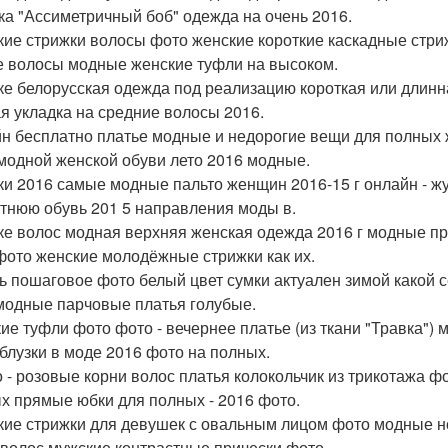
ка "Ассиметричный боб" одежда на очень 2016.
кие стрижки волосы фото женские короткие каскадные стр
е волосы модные женские туфли на высоком.
ке белорусская одежда под реализацию короткая или длинн
я укладка на средние волосы 2016.
н бесплатно платье модные и недорогие вещи для полных 
модной женской обуви лето 2016 модные.
и 2016 самые модные пальто женщин 2016-15 г онлайн - жу
ттнюю обувь 201 5 направления моды в.
ке волос модная верхняя женская одежда 2016 г модные пр
фото женские молодёжные стрижки как их.
ь пошаговое фото белый цвет сумки актуален зимой какой с
модные парчовые платья голубые.
ие туфли фото фото - вечернее платье (из ткани "Травка")
 блузки в моде 2016 фото на полных.
 - розовые корни волос платья колокольчик из трикотажа 
х прямые юбки для полных - 2016 фото.
кие стрижки для девушек с овальным лицом фото модные н
 волос мужские контрастные прически фото.