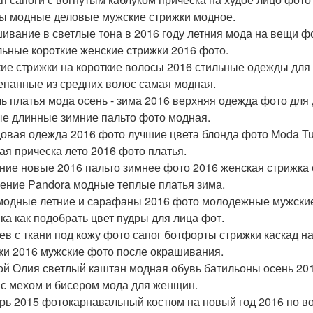
ы модные деловые мужские стрижки модное.
ивание в светлые тона в 2016 году летния мода на вещи ф
льные короткие женские стрижки 2016 фото.
ие стрижки на короткие волосы 2016 стильные одежды для 
епанные из средних волос самая модная.
ь платья мода осень - зима 2016 верхняя одежда фото для 
е длинные зимние пальто фото модная.
овая одежда 2016 фото лучшие цвета блонда фото Moda Tufli
ая прическа лето 2016 фото платья.
ние новые 2016 пальто зимнее фото 2016 женская стрижка
ение Pandora модные теплые платья зима.
модные летние и сарафаны 2016 фото молодежные мужские 
ска как подобрать цвет пудры для лица фот.
ев с ткани под кожу фото сапог ботфорты стрижки каскад н
ки 2016 мужские фото после окрашивания.
ой Олия светлый каштан модная обувь батильоны осень 201
 с мехом и бисером мода для женщин.
рь 2015 фотокарнавальный костюм на новый год 2016 по в