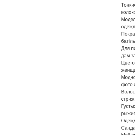
Тонки
колок
Модел
одежд
Покра
батіл
Для п
дам з
Цвето
женщи
Модно
фото 
Волос
стриж
Густы
рыжие
Одежд
Санда
Мейка