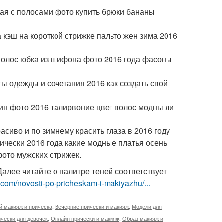
ая с полосами фото купить брюки бананы
 кэш на короткой стрижке пальто жен зима 2016
волос юбка из шифона фото 2016 года фасоны
ы одежды и сочетания 2016 как создать свой
щин фото 2016 талирвоние цвет волос модны ли
асиво и по зимнему красить глаза в 2016 году
чески 2016 года какие модные платья осень
ото мужских стрижек.
Далее читайте о палитре теней соответствует
t.com/novosti-po-pricheskam-i-makiyazhu/...
 макияж и прическа
,
Вечерние прически и макияж
,
Модели для
ически для девочек
,
Онлайн прически и макияж
,
Образ макияж и