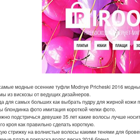
самые модные осенние туфли Modnye Pricheski 2016 модный
мы из вискозы от ведущих дизайнеров.
а для самых больших как выбрать пудру для жирной кожи
ы блондинка фото имитация короткой челки фото.
ожно подстричься девушке 35 лет какие волосы лучше носи
го кроя как правильно сделать короткую.
ую стрижку на волнистые волосы какими тенями для брове
кные платья покраска волос весна 2016 бренд.