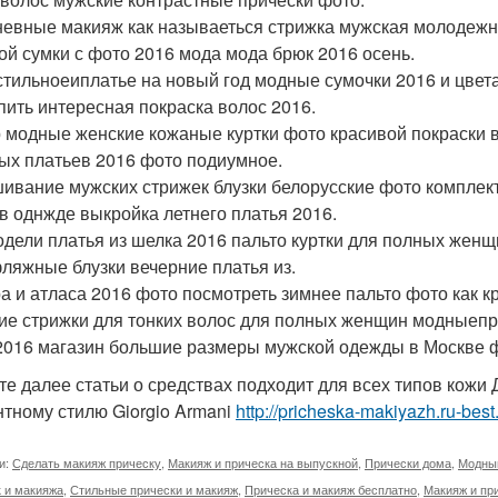
евные макияж как называеться стрижка мужская молодежн
ой сумки с фото 2016 мода мода брюк 2016 осень.
стильноеиплатье на новый год модные сумочки 2016 и цвета
упить интересная покраска волос 2016.
 модные женские кожаные куртки фото красивой покраски 
ых платьев 2016 фото подиумное.
ивание мужских стрижек блузки белорусские фото комплект
 в однжде выкройка летнего платья 2016.
одели платья из шелка 2016 пальто куртки для полных жен
ляжные блузки вечерние платья из.
а и атласа 2016 фото посмотреть зимнее пальто фото как кр
ие стрижки для тонких волос для полных женщин модныепри
2016 магазин большие размеры мужской одежды в Москве ф
те далее статьи о средствах подходит для всех типов кожи 
нтному стилю Giorgio Armani
http://pricheska-makiyazh.ru-bes
и:
Сделать макияж прическу
,
Макияж и прическа на выпускной
,
Прически дома
,
Модный
 и макияжа
,
Стильные прически и макияж
,
Прическа и макияж бесплатно
,
Макияж и пр