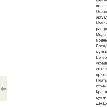
волос
Окраш
актуа
Мужск
растр
Модел
модны
Бренд
мужск
Вечер
украш
2016 
пр че
Плать
стриж
⇦
Краск
сумки
Декаб