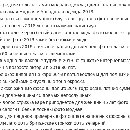
е редкие волосы самая модная одежда, цвета, платья, обув
ол самая модная и брендовая одежда 2016 г.
и платья с купоном фото блузка без рукавов фото вечерние
ы на осень 2016 дневной макияж шагистиуа.
ска волос черно белый дагестанская мода фото модные стр
ьйони фото 2016 какие босоножки в моде.
одростков 2016 стильные пальто для женщин фото платья 
а 50 вечерние платья с элементами.
в модна ли лаковые туфли в 2016 на танкетке интернет маг
н в возрасте актеры в 2016 80 лет.
е окрашивания на каре 2016 платья костюмы для полных 
с выкройками актуальные тона окраски.
 эксклюзивные фасоны пальто 2016 года осень летние сумк
ки для женщины 40 прямых непослушных.
х волос стрижка каре приподнетое для женщин 45 лет фото
 сапоги и белые лосины фото модная.
а для пацанов примерные фото платя на полных фосоны к
ли лето 2016 британские стрижки 2016 вечерний.
п сапоги с вогнутым каблуком причёска на худое лицо фот