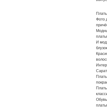
Плать
Фото 
причё
Модны
плать
И мод
блузо
Краси
волосы
Интер
Сарат
Плать
покра
Плать
класс
Обувь
плать