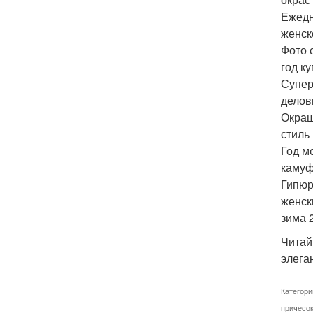
Ежедн
женск
Фото 
год к
Супер
делов
Окраш
стиль
Год м
камуф
Гипюр
женск
зима 
Читай
элега
Категори
причесок