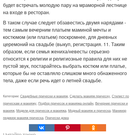
будет встречать молодую пару на мраморной лестнице
на входе в ресторан.
В таком случае следует обзавестись двумя нарядами -
тем самым вечерним платьем маминой мечты и
костюмом (или платьем) поскромнее, для дневных
церемоний на свадьбе (выкуп, регистрация. 11. Таким
образом, если семья жениха/невесты серьезно
относится к религии и религиозные правила для них не
пустой звук, постарайтесь выбрать костюм или платье,
которые бы не оставляло слишком много обнаженного
тела, даже если речь идет о летней свадьбе.
Категории:
Свадебные прически и макияж
,
Сделать макияж прическу
,
Стилист по
прическам и макияжу
,
Подбор причесок и макияжа онлайн
,
Вечерние прически и
макияж
,
Модели для причесок и макияжа
,
Модный макияж и прическа
,
Маникюр
педикюр макияж прическа
,
Прически дома