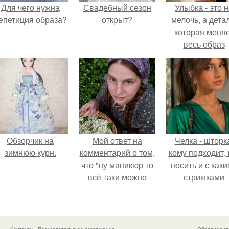
Для чего нужна
Свадебный сезон
Улыбка - это 
епетиция образа?
открыт?
мелочь, а детал
которая меня
весь образ
человека.
Обзорчик на
Мой ответ на
Челка - шторк
зимнюю курн.
комментарий о том,
кому подходит, 
что "ну маникюр то
носить и с как
всё таки можно
стрижками
было бы сделать.
сочетать.
Контакты
Пользовательское соглашение
Обратная св