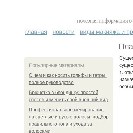
полезная информация о 
главная
новости
виды макияжа и пр
Пла
Сущес
сущес
Популярные материалы
1. от
С чем и как носить гольфы и гетры:
назна
полное руководство
особы
Брюнетка в блондинку: простой
способ изменить свой внешний вид
Профессиональное мелирование
на светлые и русые волосы: подбор
правильного тона и ухода за
волосами