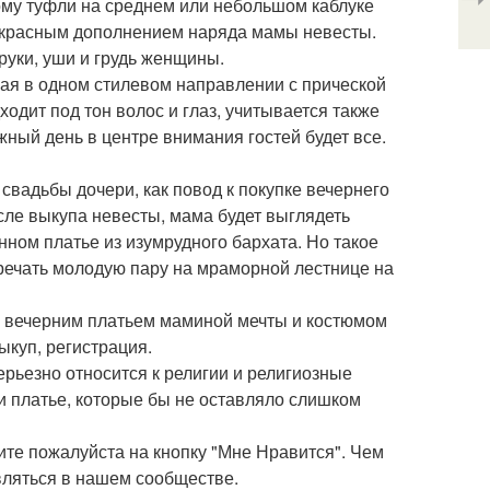
тому туфли на среднем или небольшом каблуке
рекрасным дополнением наряда мамы невесты.
руки, уши и грудь женщины.
ная в одном стилевом направлении с прической
одит под тон волос и глаз, учитывается также
ажный день в центре внимания гостей будет все.
 свадьбы дочери, как повод к покупке вечернего
осле выкупа невесты, мама будет выглядеть
инном платье из изумрудного бархата. Но такое
тречать молодую пару на мраморной лестнице на
м вечерним платьем маминой мечты и костюмом
ыкуп, регистрация.
ерьезно относится к религии и религиозные
ли платье, которые бы не оставляло слишком
ите пожалуйста на кнопку "Мне Нравится". Чем
вляться в нашем сообществе.