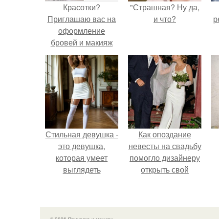
Красотки?
"Страшная? Ну да,
Приглашаю вас на
и что?
р
оформление
бровей и макияж
прическу.
Стильная девушка -
Как опоздание
это девушка,
невесты на свадьбу
которая умеет
помогло дизайнеру
выглядеть
открыть свой
привлекательно и
бренд.
элегантно в любои
ситуации.
© 2026 Прическа и макияж