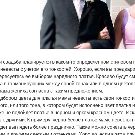
ли свадьба планируется в каком-то определенном стилевом 
невесты с учетом его тонкостей. Хорошо, если вы предвар
ересуетесь ее выбором нарядного платья. Красиво будут с
а в гармонирующих между собой тонах или в одном цветово
мама жениха согласна с таким предложением.
подбором цвета для платья мамы невесты есть свои тонкости
ого, или того тона, в котором будет исполнено цвет платья 
кже не подойдет платье в черном и ярком красном цвете. И
в с другими. К примеру, черно-белое платье маме невесты н
удет выглядеть более празднично. Также можно сочетать че
ым и другими светлыми оттенками. Хорошо, если в этом слу