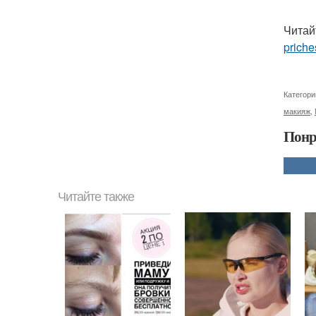
Читай
priche
Категори
макияж
,
Понр
Читайте также