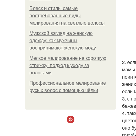
Блеск и стиль: самые
востребованные виды
мелирования на светлые волосы
Мужской взгляд на женскую
одежду: как мужчины
воспринимают женскую моду
Мелкое мелирование на короткую
2. ес
стрижку: подход к уходу за
мамы 
волосами
поинт
Профессиональное мелирование
жених
русых волос с помощью чёлки
если 
3. с 
бежев
4. та
цвето
оно б
голуб