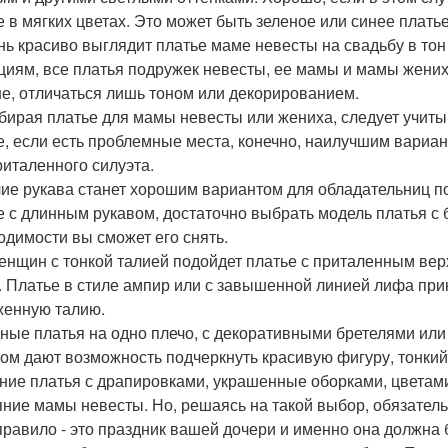
е в мягких цветах. Это может быть зеленое или синее плать
ень красиво выглядит платье маме невесты на свадьбу в т
циям, все платья подружек невесты, ее мамы и мамы жених
е, отличаться лишь тоном или декорированием.
дбирая платье для мамы невесты или жениха, следует учит
е, если есть проблемные места, конечно, наилучшим вариа
риталенного силуэта.
ие рукава станет хорошим вариантом для обладательниц по
е с длинным рукавом, достаточно выбрать модель платья с б
одимости вы сможет его снять.
енщин с тонкой талией подойдет платье с приталенным ве
. Платье в стиле ампир или с завышенной линией лифа при
енную талию.
дные платья на одно плечо, с декоративными бретелями ил
ом дают возможность подчеркнуть красивую фигуру, тонкий
ние платья с драпировками, украшенные оборками, цветам
яние мамы невесты. Но, решаясь на такой выбор, обязател
правило - это праздник вашей дочери и именно она должна 