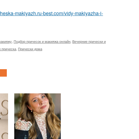
richeska-makiyazh.ru-best.com/vidy-makiyazha-i-
макияжу
,
Подбор причесок и макияжа онлайн
,
Вечерние прически и
 прическа
,
Прически дома