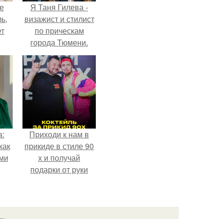
не
Я Таня Гилева -
ь,
визажист и стилист
ет
по прическам
города Тюмени.
а:
Приходи к нам в
как
прикиде в стиле 90
ими
х и получай
подарки от руки
вверх!
язь