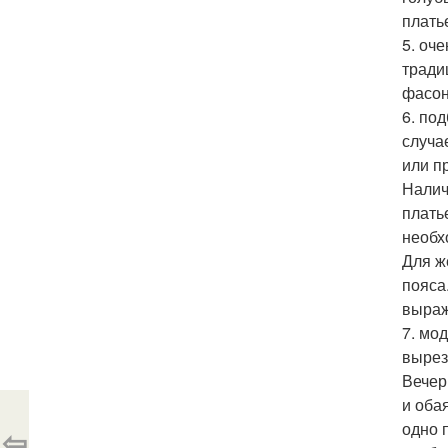
плать
5. оч
тради
фасон
6. по
случа
или п
Налич
плать
необх
Для ж
пояса
выраж
7. мо
вырез
Вечер
и оба
одно 
⇦