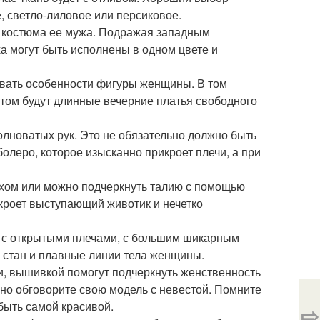
е, светло-лиловое или персиковое.
он костюма ее мужа. Подражая западным
а могут быть исполнены в одном цвете и
ывать особенности фигуры женщины. В том
нтом будут длинные вечерние платья свободного
лноватых рук. Это не обязательно должно быть
олеро, которое изысканно прикроет плечи, а при
рхом или можно подчеркнуть талию с помощью
кроет выступающий животик и нечетко
и с открытыми плечами, с большим шикарным
 стан и плавные линии тела женщины.
и, вышивкой помогут подчеркнуть женственность
ьно обговорите свою модель с невестой. Помните
быть самой красивой.
⇨