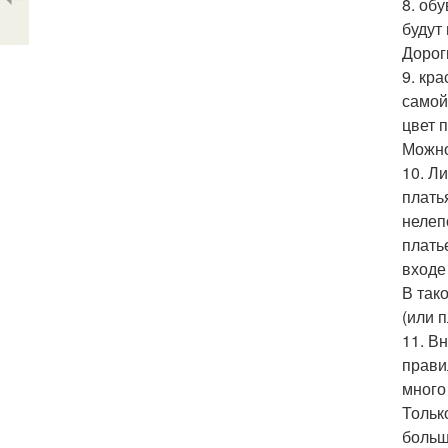
8. об
будут
Дорог
9. кр
самой
цвет 
Можно
10. Л
плать
нелеп
плать
входе
В так
(или 
11. В
прави
много
Тольк
больш