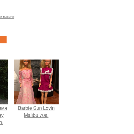
 и макияж
емя
Barbie Sun Lovin
ну
Malibu 70s.
ть