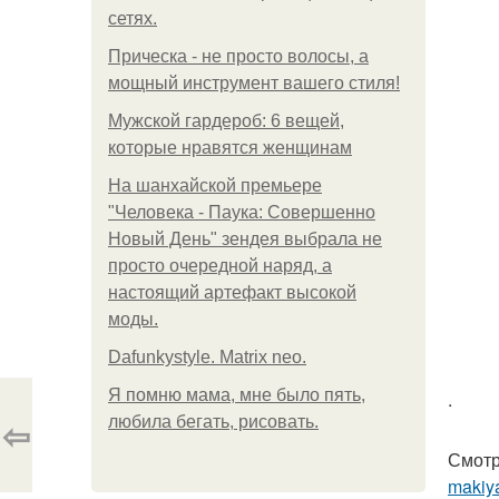
сетях.
Прическа - не просто волосы, а
мощный инструмент вашего стиля!
Мужской гардероб: 6 вещей,
которые нравятся женщинам
На шанхайской премьере
"Человека - Паука: Совершенно
Новый День" зендея выбрала не
просто очередной наряд, а
настоящий артефакт высокой
моды.
Dafunkystyle. Matrix neo.
Я помню мама, мне было пять,
.
⇦
любила бегать, рисовать.
Смотр
makiya