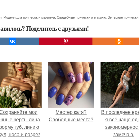
и:
Модели для причесок и макияжа
,
Свадебные прически и макияж
,
Вечерние прически
авилось? Поделитесь с друзьями!
Сохраняйте мои
Мастер катя?
В последнее вр
очные черты лица,
Свободные места?
я всё чаще од
форму губ, линию
закономернос
кул, носа и разрез
замечаю.