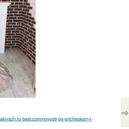
⇨
makiyazh.ru-best.com/novosti-po-pricheskam-i-