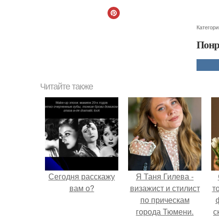
Категори
Понр
Читайте также
Сегодня расскажу
Я Таня Гилева -
вам о?
визажист и стилист
т
по прическам
города Тюмени.
с