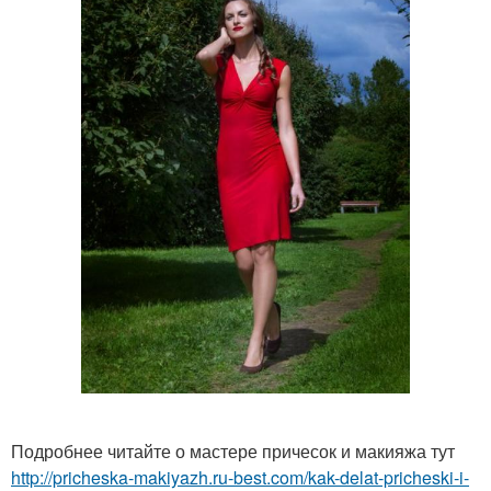
Подробнее читайте о мастере причесок и макияжа тут
http://pricheska-makiyazh.ru-best.com/kak-delat-pricheski-i-