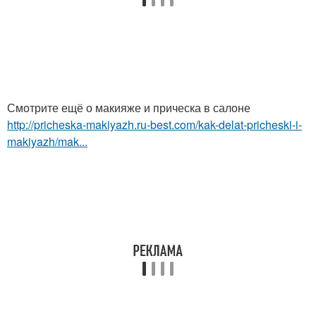
Смотрите ещё о макияже и прическа в салоне
http://pricheska-makiyazh.ru-best.com/kak-delat-pricheski-i-
makiyazh/mak...