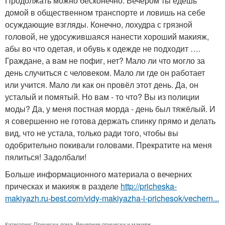
Продолжать можно бесконечно. Вечером ты едешь
домой в общественном транспорте и ловишь на себе
осуждающие взгляды. Конечно, лохудра с грязной
головой, не удосужившаяся нанести хороший макияж,
абы во что одетая, и обувь к одежде не подходит ….
Граждане, а вам не пофиг, нет? Мало ли что могло за
день случиться с человеком. Мало ли где он работает
или учится. Мало ли как он провёл этот день. Да, он
усталый и помятый. Но вам - то что? Вы из полиции
моды? Да, у меня постная морда - день был тяжёлый. И
я совершенно не готова держать спинку прямо и делать
вид, что не устала, только ради того, чтобы вы
одобрительно покивали головами. Прекратите на меня
пялиться! Задолбали!
Больше информационного материала о вечерних
прическах и макияж в разделе
http://pricheska-
makiyazh.ru-best.com/vidy-makiyazha-i-prichesok/vechern...
Категории:
Прически дома
,
Вечерние прически и макияж