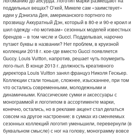
логоманию до абсурда. Логотип марки размещают на
поддельных вещах? О’кей, Микеле сам «заимствует»
идеи у Дэниэла Дея, американского портного по
прозвищу Аккуратный Дэн, который в 80-е и 90-е кроил и
шил одежду «по мотивам» сезонных моделей известных
брендов – в том числе и Gucci. Подделывая, нарочно
путают буквы в названии? Нет проблем, в круизной
коллекции 2018 г. кое-где вместо Gucci появляется
Guccy. Louis Vuitton, напротив, решает чуть поумерить
лого-пыл. В конце 2013 г. должность креативного
директора Louis Vuitton занял француз Николя Гескьер.
Коллекции стали тоньше, сложнее, изысканнее, при том
что остались современными, молодежными и
динамичными. Классические сумки и аксессуары с
монограммой и логотипом в ассортименте марки,
конечно, остались, но в рекламе акцент стал делаться
совсем на другое настроение: в сумках из сменяемых
сезонных коллекций логотип уменьшили, перевернули (в
буквальном смысле) с ног на голову, монограмму вовсе