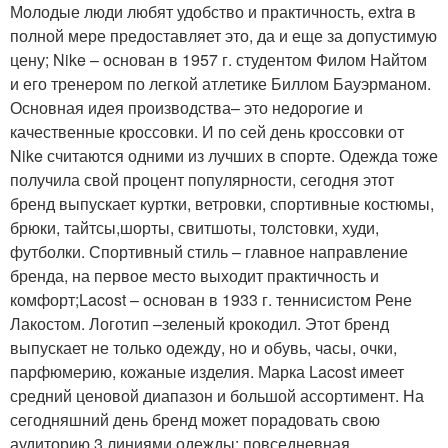
Молодые люди любят удобство и практичность, extra в
полной мере предоставляет это, да и еще за допустимую
цену; Nike – основан в 1957 г. студентом Филом Найтом
и его тренером по легкой атлетике Биллом Бауэрманом.
Основная идея производства– это недорогие и
качественные кроссовки. И по сей день кроссовки от
Nike считаются одними из лучших в спорте. Одежда тоже
получила свой процент популярности, сегодня этот
бренд выпускает куртки, ветровки, спортивные костюмы,
брюки, тайтсы,шорты, свитшоты, толстовки, худи,
футболки. Спортивный стиль – главное направление
бренда, на первое место выходит практичность и
комфорт;Lacost – основан в 1933 г. теннисистом Рене
Лакостом. Логотип –зеленый крокодил. Этот бренд
выпускает не только одежду, но и обувь, часы, очки,
парфюмерию, кожаные изделия. Марка Lacost имеет
средний ценовой диапазон и большой ассортимент. На
сегодняшний день бренд может порадовать свою
аудиторию 3 линиями одежды: повседневная,