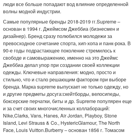
люди все больше попадают вод влияние определенной
волны модной индустрии.
Самые популярные бренды 2018-2019 гг.Supreme –
основан в 1994 г. Джеймсом Джеббиа (бизнесмен и
дизайнер). Бренд сразу полюбился молодежи за
превосходное сочетание спорта, хип-хопа и панк-рока. В
90-е годы подрастающее поколение стремилось к
свободе и самовыражению, именно на это Джеймс
Джеббиа делал упор при создании своей коллекции
одежды. Ключевые направления: модно, просто и
стильно, что и стало решающим фактором при выборе
бренда. Марка supreme выпускает не только одежду, но
и другие предметы досуга:скейтборды, велосипеды,
боксерские перчатки, биты и др. Supreme популярен еще
и за счет своих многочисленных коллабораций:
Nike,Clarks, Vans, Hanes, Air Jordan, Playboy, Stone
Island, Levi Strauss & Co., HystericGlamour, The North
Face, Louis Vuitton.Burberry – основан 1856 г. Томасом