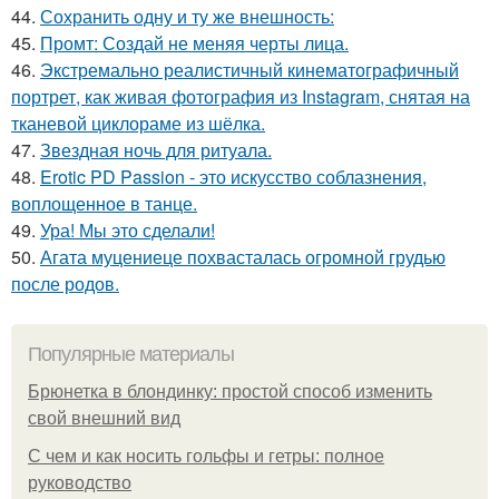
44.
Сохранить одну и ту же внешность:
45.
Промт: Создай не меняя черты лица.
46.
Экстремально реалистичный кинематографичный
портрет, как живая фотография из Instagram, снятая на
тканевой циклораме из шёлка.
47.
Звездная ночь для ритуала.
48.
Erotic PD Passion - это искусство соблазнения,
воплощенное в танце.
49.
Ура! Мы это сделали!
50.
Агата муцениеце похвасталась огромной грудью
после родов.
Популярные материалы
Брюнетка в блондинку: простой способ изменить
свой внешний вид
С чем и как носить гольфы и гетры: полное
руководство