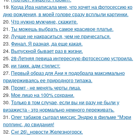
19.
Когда Ира написала мне, что хочет на фотосессию ко
дню рождения, в моей голове сразу всплыли картинки.
20.
Что нужно мужчине, скажите.
21.
Ты можешь выбрать самое красивое платье.
22.
Лучше не накраситься, чем не причесаться.
23.
Финал. Я разная, да еще какая.
24.
Выпускной бывает раз в жизни.
25.
28-Летняя певица интересную фотосессию устроила.
26.
ии таккк. адм стилист:
27.
Первый образ для Ани я подобрала максимально
придерживаясь ее природного типажа.
28.
Промт - не менять черты лица.
29.
Мое лицо на 100% сохрани.
30.
Только в том случае, если вы ни разу не были у
визажиста - это нормально немного переживать.
31.
Олег табаков сыграл миссис Эндрю в фильме "Мэри
поппинс, до свидания!
32.
Снг 26\_новости Железногорск.