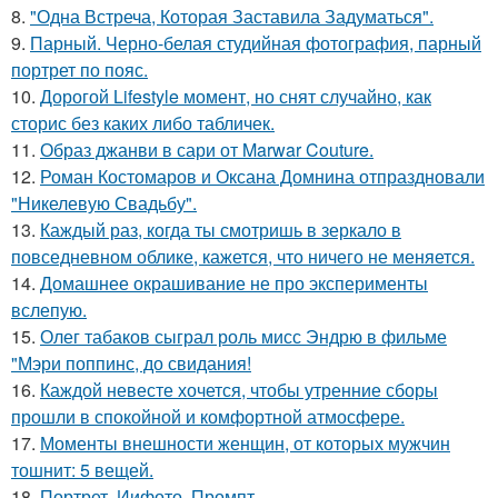
8.
"Одна Встреча, Которая Заставила Задуматься".
9.
Парный. Черно-белая студийная фотография, парный
портрет по пояс.
10.
Дорогой Lifestyle момент, но снят случайно, как
сторис без каких либо табличек.
11.
Образ джанви в сари от Marwar Couture.
12.
Роман Костомаров и Оксана Домнина отпраздновали
"Никелевую Свадьбу".
13.
Каждый раз, когда ты смотришь в зеркало в
повседневном облике, кажется, что ничего не меняется.
14.
Домашнее окрашивание не про эксперименты
вслепую.
15.
Олег табаков сыграл роль мисс Эндрю в фильме
"Мэри поппинс, до свидания!
16.
Каждой невесте хочется, чтобы утренние сборы
прошли в спокойной и комфортной атмосфере.
17.
Моменты внешности женщин, от которых мужчин
тошнит: 5 вещей.
18.
Портрет. Иифото. Промпт.