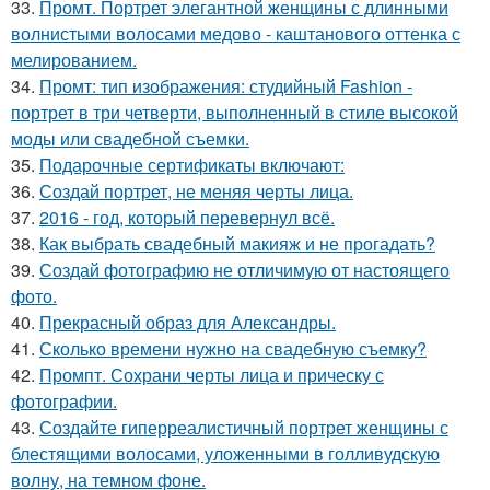
33.
Промт. Портрет элегантной женщины с длинными
волнистыми волосами медово - каштанового оттенка с
мелированием.
34.
Промт: тип изображения: студийный Fashion -
портрет в три четверти, выполненный в стиле высокой
моды или свадебной съемки.
35.
Подарочные сертификаты включают:
36.
Создай портрет, не меняя черты лица.
37.
2016 - год, который перевернул всё.
38.
Как выбрать свадебный макияж и не прогадать?
39.
Создай фотографию не отличимую от настоящего
фото.
40.
Прекрасный образ для Александры.
41.
Сколько времени нужно на свадебную съемку?
42.
Промпт. Сохрани черты лица и прическу с
фотографии.
43.
Создайте гиперреалистичный портрет женщины с
блестящими волосами, уложенными в голливудскую
волну, на темном фоне.