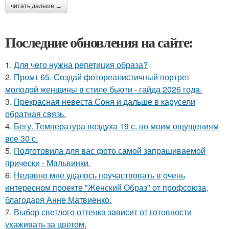
читать дальше →
Последние обновления на сайте:
1.
Для чего нужна репетиция образа?
2.
Промт 65. Создай фотореалистичный портрет
молодой женщины в стиле бьюти - гайда 2026 года.
3.
Прекрасная невеста Соня и дальше в карусели
обратная связь.
4.
Бегу. Температура воздуха 19 с, по моим ощущениям
все 30 с.
5.
Подготовила для вас фото самой запрашиваемой
прически - Мальвинки.
6.
Недавно мне удалось поучаствовать в очень
интересном проекте "Женский Образ" от профсоюза,
благодаря Анне Матвиенко.
7.
Выбор светлого оттенка зависит от готовности
ухаживать за цветом.