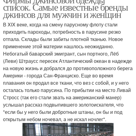
список. Самые известные бренды
джинсов для мужчин и женщин
В XIX веке, когда на смену парусному флоту стали
приходить пароходы, потребность в парусине резко
отпала. Склады были забиты плотной тканью. Новое
применение этой материи нашлось неожиданно.
Небогатый баварский эмигрант, сын портного, Лёб
(Леви) Штраусс пересек Атлантический океан в надежде
на новую жизнь и добрался до противоположного берега
Америки - города Сан-Франциско. Еще во время
плавания он продал все ткани, что вез с собой, и у него
осталась только парусина. По прибытии на место Ливай
Стросс (так его стали звать на американский манер)
услышал рассказ подвыпившего золотоискателя, что
"если бы у него были добротные штаны, он бы и под
открытым небом ночевал, а не искал ночлег".