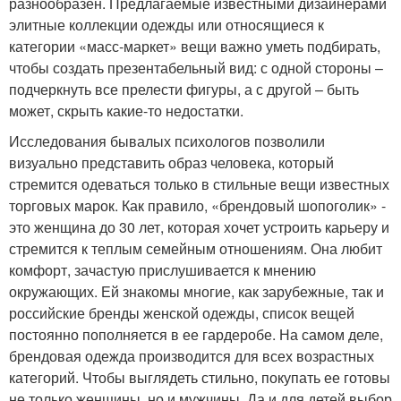
разнообразен. Предлагаемые известными дизайнерами
элитные коллекции одежды или относящиеся к
категории «масс-маркет» вещи важно уметь подбирать,
чтобы создать презентабельный вид: с одной стороны –
подчеркнуть все прелести фигуры, а с другой – быть
может, скрыть какие-то недостатки.
Исследования бывалых психологов позволили
визуально представить образ человека, который
стремится одеваться только в стильные вещи известных
торговых марок. Как правило, «брендовый шопоголик» -
это женщина до 30 лет, которая хочет устроить карьеру и
стремится к теплым семейным отношениям. Она любит
комфорт, зачастую прислушивается к мнению
окружающих. Ей знакомы многие, как зарубежные, так и
российские бренды женской одежды, список вещей
постоянно пополняется в ее гардеробе. На самом деле,
брендовая одежда производится для всех возрастных
категорий. Чтобы выглядеть стильно, покупать ее готовы
не только женщины, но и мужчины. Да и для детей выбор