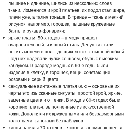
пышнее и длиннее, шились из нескольких слоев
ткани. Изменился и крой платьев, их подол стал шире,
плечи уже, а талия тоньше. В тренде – ткань в мелкий
рисунок, например, горошек, пышные кружевные
банты и рукава-фонарики;
яркие платья 50-х годов – в моду пришел
очаровательный, изящный стиль. Девушки стали
носить модели в пол – до щиколоток, с пышной юбкой.
Под них надевали чулки со швом, обувь с высоким
каблуком. В разряде модных в 50-е годы были
изделия в клетку, в горошек, вещи, сочетающие
розовый и серый цвета;
сексуальные винтажные платья 60-х – основные их
черты это изысканные силуэты, простой крой, яркие,
заметные цвета и оттенки. В моде в 60-х годах были
короткие платья, выполненные из искусственной
кожи. Дополняли их кружевными или безразмерными
колготками, сапогами без каблуков;
хиппи-наряды 70-х годов – яркое и запоминающееся