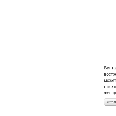
Винта
востр
может
пике 
женщ
читат