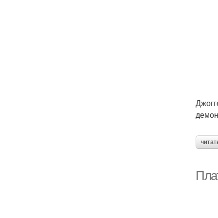
Джогг
демон
читат
Пла