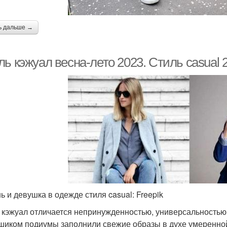
ь дальше →
ль кэжуал весна-лето 2023. Стиль casual
ь и девушка в одежде стиля casual: Freepik
 кэжуал отличается непринужденностью, универсальностью
шиком подиумы заполнили свежие образы в духе умеренной 