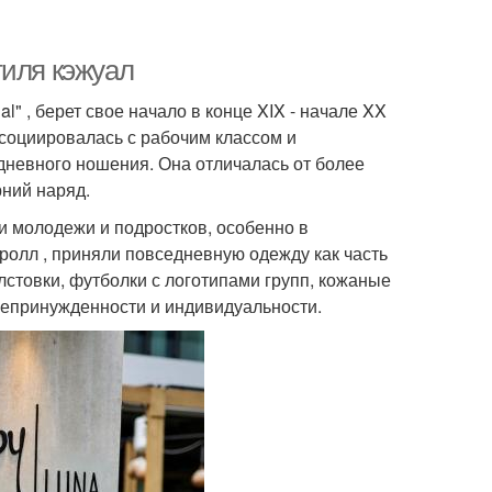
тиля кэжуал
l" , берет свое начало в конце XIX - начале XX
социировалась с рабочим классом и
невного ношения. Она отличалась от более
рний наряд.
ди молодежи и подростков, особенно в
олл , приняли повседневную одежду как часть
лстовки, футболки с логотипами групп, кожаные
непринужденности и индивидуальности.