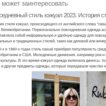
 может заинтересовать
седневный стиль кэжуал 2023. История с
ия стиля кэжуал, происходящего от английского слова "casua
в Великобритании. Первоначально повседневная одежда ас
тавляла собой неформальную и удобную одежду для повсед
льных и традиционных стилей, таких как деловой или вече
0-х и 1960-х годах стиль casual приобрел популярность сре
обритании и США. Молодежные движения, например рок-н-р
 культуры. В это время кэжуал одежда включала джинсы, то
и и другие предметы одежды, которые передавали чувство 