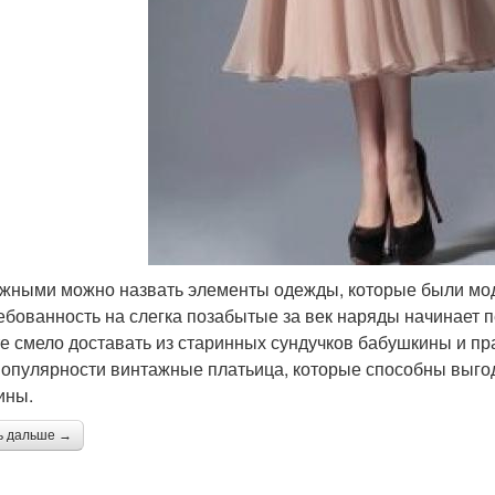
жными можно назвать элементы одежды, которые были модн
ебованность на слегка позабытые за век наряды начинает п
е смело доставать из старинных сундучков бабушкины и 
популярности винтажные платьица, которые способны выго
ины.
ь дальше →