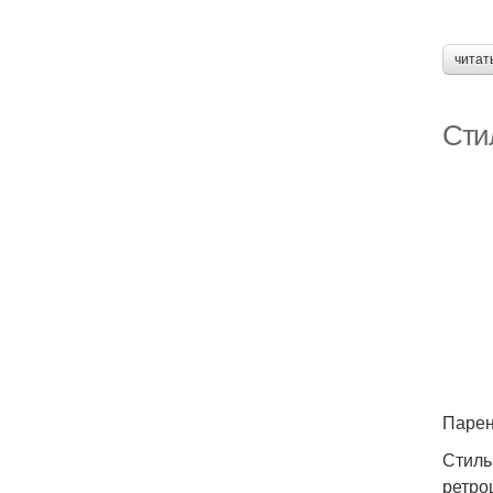
читат
Сти
Парен
Стиль
ретро