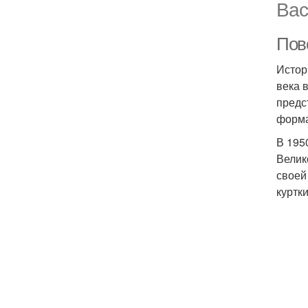
Вас
Пов
Истор
века 
предс
форма
В 195
Велик
своей
куртк