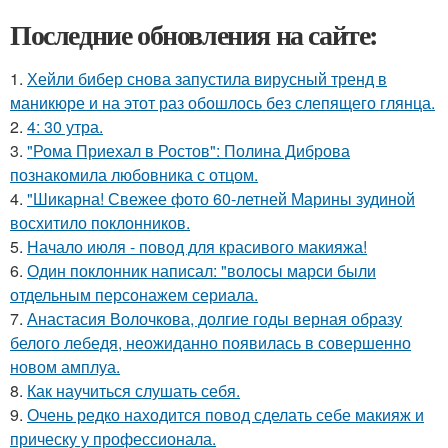
Последние обновления на сайте:
1.
Хейли бибер снова запустила вирусный тренд в
маникюре и на этот раз обошлось без слепящего глянца.
2.
4: 30 утра.
3.
"Рома Приехал в Ростов": Полина Диброва
познакомила любовника с отцом.
4.
"Шикарна! Свежее фото 60-летней Марины зудиной
восхитило поклонников.
5.
Начало июля - повод для красивого макияжа!
6.
Один поклонник написал: "волосы марси были
отдельным персонажем сериала.
7.
Анастасия Волочкова, долгие годы верная образу
белого лебедя, неожиданно появилась в совершенно
новом амплуа.
8.
Как научиться слушать себя.
9.
Очень редко находится повод сделать себе макияж и
прическу у профессионала.