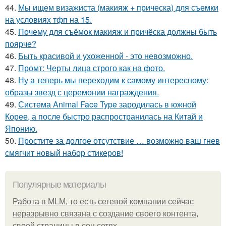
44.
Мы ищем визажиста (макияж + прическа) для съемки
на условиях тфп на 15.
45.
Почему для съёмок макияж и причёска должны быть
поярче?
46.
Быть красивой и ухоженной - это невозможно.
47.
Промт: Черты лица строго как на фото.
48.
Ну а теперь мы переходим к самому интересному:
образы звезд с церемонии награждения.
49.
Система Animal Face Type зародилась в южной
Корее, а после быстро распространилась на Китай и
Японию.
50.
Простите за долгое отсутствие … возможно ваш гнев
смягчит новый набор стикеров!
Популярные материалы
Работа в MLM, то есть сетевой компании сейчас
неразрывно связана с создание своего контента,
своей страницы в соц сетях.