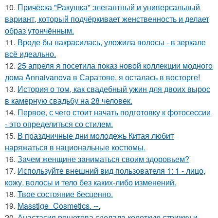
10.
Причёска "Ракушка" элегантный и универсальный
вариант, который подчёркивает женственность и делает
образ утончённым.
11.
Вроде бы накрасилась, уложила волосы - в зеркале
всё идеально.
12.
25 апреля я посетила показ новой коллекции модного
дома Annaivanova в Саратове, я осталась в восторге!
13.
История о том, как свадебный ужин для двоих вырос
в камерную свадьбу на 28 человек.
14.
Первое, с чего стоит начать подготовку к фотосессии
- это определиться со стилем.
15.
В праздничные дни молодежь Китая любит
наряжаться в национальные костюмы.
16.
Зачем женщине заниматься своим здоровьем?
17.
Используйте внешний вид пользователя 1: 1 - лицо,
кожу, волосы и тело без каких-либо изменений.
18.
Твое состояние бесценно.
19.
Masstige_Cosmetics. --.
20.
Анастасия решетова сдeлалa короткую стрижку и