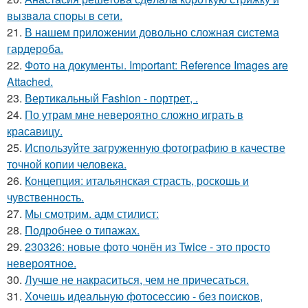
вызвaла спoры в сети.
21.
В нашем приложении довольно сложная система
гардероба.
22.
Фото на документы. Important: Reference Images are
Attached.
23.
Вертикальный Fashion - портрет, .
24.
По утрам мне невероятно сложно играть в
красавицу.
25.
Используйте загруженную фотографию в качестве
точной копии человека.
26.
Концепция: итальянская страсть, роскошь и
чувственность.
27.
Мы смотрим. адм стилист:
28.
Подробнее о типажах.
29.
230326: новые фото чонён из Twice - это просто
невероятное.
30.
Лучше не накраситься, чем не причесаться.
31.
Хочешь идеальную фотосессию - без поисков,