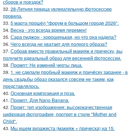
сборов и поездок?
32.
28-Летняя певица увлекательную фотосессию
провела.
33.
5 марта прошёл "форум в большом городе 2026".
34.
Весна - это всегда время перемен!
35.
Сара пиджон - хорошенькая, но что она надела?
36.
Чего всегда не хватает для полного образа?
37.
Собрав вместе правильный макияж и прическу, вы
получите идеальный образ для весенней фотосессии.
38.
Промпт: Не изменяй черты лица.
39.
1. не сделали пробный макияж и причёску заранее - в
день свадьбы образ оказался совсем не таким, как
представлялось.
40.
Основная композиция и поза.
41.
Промпт. Для Nano Banana.
42.
Промт: тип изображения: высококачественная
цифровая фотография, портрет в стиле "Mother and
Child".
43.
Мы ищем визажиста (макияж + прическа) на 15.