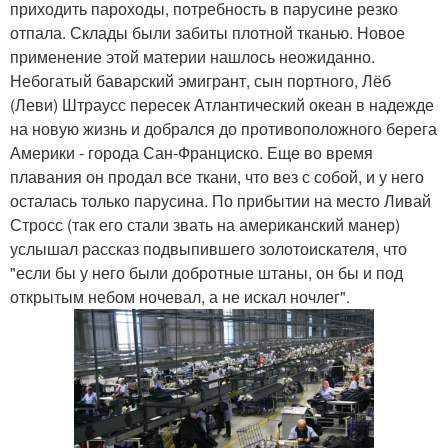
приходить пароходы, потребность в парусине резко
отпала. Склады были забиты плотной тканью. Новое
применение этой материи нашлось неожиданно.
Небогатый баварский эмигрант, сын портного, Лёб
(Леви) Штраусс пересек Атлантический океан в надежде
на новую жизнь и добрался до противоположного берега
Америки - города Сан-Франциско. Еще во время
плавания он продал все ткани, что вез с собой, и у него
осталась только парусина. По прибытии на место Ливай
Стросс (так его стали звать на американский манер)
услышал рассказ подвыпившего золотоискателя, что
"если бы у него были добротные штаны, он бы и под
открытым небом ночевал, а не искал ночлег".