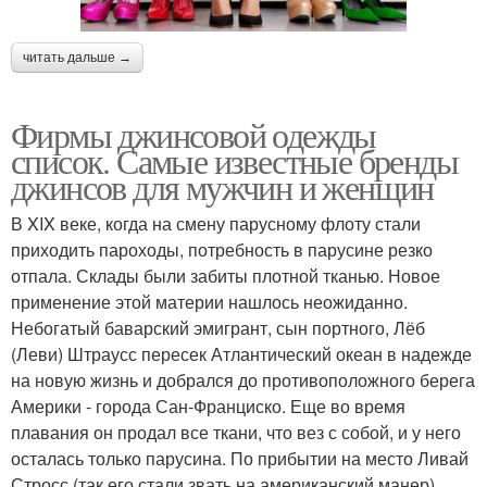
читать дальше →
Фирмы джинсовой одежды
список. Самые известные бренды
джинсов для мужчин и женщин
В XIX веке, когда на смену парусному флоту стали
приходить пароходы, потребность в парусине резко
отпала. Склады были забиты плотной тканью. Новое
применение этой материи нашлось неожиданно.
Небогатый баварский эмигрант, сын портного, Лёб
(Леви) Штраусс пересек Атлантический океан в надежде
на новую жизнь и добрался до противоположного берега
Америки - города Сан-Франциско. Еще во время
плавания он продал все ткани, что вез с собой, и у него
осталась только парусина. По прибытии на место Ливай
Стросс (так его стали звать на американский манер)