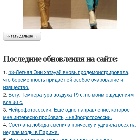
читать дальше →
Последние обновления на сайте:
1.
43-Летняя Энн хэтэуэй вновь продемонстрировала,
что беременность придаёт ей особое очарование и
изящество.
2.
Бегу. Температура воздуха 19 с, по моим ощущениям
все 30 с.
3.
Нейрофотосессии. Ещё одно направление, которое
мне интересно пробовать, - нейрофотосессии.
4.
Светлана лобода сменила прическу и удивила всех на
неделе моды в Париже.
5.
Недавно мне удалось поучаствовать в очень