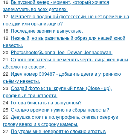
16.
Выпускной вечер - момент, который хочется
запечатлеть во всех деталях.
17.
Мечтаете о подобной фотосессии, но нет времени на
поездки или организацию?
18.
Последние звонки и выпускные.
19.
Нежный, но выразительный образ для нашей юной
невесты.
20.
Photoshoots@Jenna_lee_Dewan Jennadewan.
21.
Строго обязательно не менять черты лица женщины
абсолютно совсем.
22.
Идея номер 309487 - добавить цвета в утреннюю
съёмку невесты.
23.
Создай фото 9: 16: крупный план (Close - up),
профиль в три четверти.
24.
Готова блистать на выпускном?
25.
Сколько времени нужно на сборы невесты?
26.
Девушка стоит в полупрофиль, слегка повернув
голову вверх и в сторону камеры.
27.
По утрам мне невероятно сложно играть в