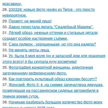
красавицу.
28.
230326: новые фото чонён из Twice - это просто
невероятное.
29.
Промпт: не меняй лицо!
30.
Давно перестала делать "Свадебный Макияж".
31.
Лёгкий образ, нежные оттенки и стильные детали
создают особое настроение съёмки.
32.
Сара пиджон - хорошенькая, но что она надела?
33.
Не менять черты лица.
34.
Ух, была б моя воля (ну и запасной дом для хранения
этого всего) я бы скупала кучу косметики!
35.
Фотография конкретной женщины, идентичная
загруженному референсному фото.
36.
Как повторить культовый образ кэролин бессетт?
37.
Женский. Фото 3: 4. на снимке запечатлена девушка,
позирующая на пассажирском сиденье автомобиля в
темное время суток.
38.
Начинаю разбирать большое количество фото моих
роскошных невест 2025 года.