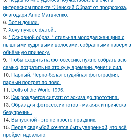
интересном проекте "Женский Образ" от профсоюза,
благодаря Анне Матвиенко.
6.
Вот и дошли.
7.
Хочу пучок с фатой;.
8.
* Основной образ: * стильная молодая женщина с
пышными кудрявыми волосами, собранными наверх в
объёмную причёску.
9.
Чтобы сходить на фотосессию, нужно собрать всю
семью, потратить на это кучу времени, денег и сил.
10.
Парный. Черно-белая студийная фотография,
парный портрет по пояс.
11.
Dolls of the World 1996.
12.
Как рождается силуэт: от эскиза до прототипа.
13.
Образ для фотосессии готов - макияж и причёска
безупречны.
14.
Выпускной - это не просто праздник.
15.
Перед свадьбой хочется быть уверенной, что всё
пройдет идеально.