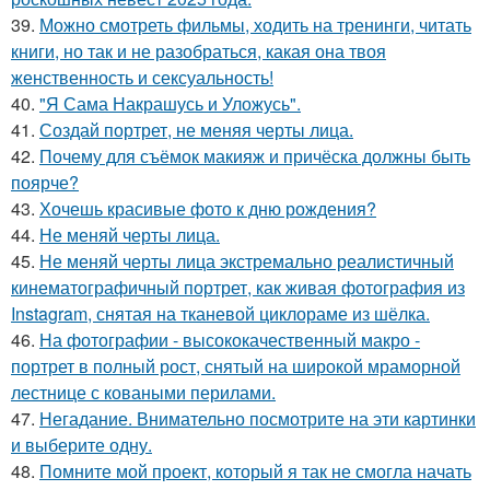
39.
Можно смотреть фильмы, ходить на тренинги, читать
книги, но так и не разобраться, какая она твоя
женственность и сексуальность!
40.
"Я Сама Накрашусь и Уложусь".
41.
Создай портрет, не меняя черты лица.
42.
Почему для съёмок макияж и причёска должны быть
поярче?
43.
Хочешь красивые фото к дню рождения?
44.
Не меняй черты лица.
45.
Не меняй черты лица экстремально реалистичный
кинематографичный портрет, как живая фотография из
Instagram, снятая на тканевой циклораме из шёлка.
46.
На фотографии - высококачественный макро -
портрет в полный рост, снятый на широкой мраморной
лестнице с коваными перилами.
47.
Негадание. Внимательно посмотрите на эти картинки
и выберите одну.
48.
Помните мой проект, который я так не смогла начать