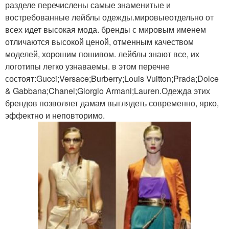
разделе перечислены самые знаменитые и
востребованные лейблы одежды.мировыеотдельно от
всех идет высокая мода. бренды с мировым именем
отличаются высокой ценой, отменным качеством
моделей, хорошим пошивом. лейблы знают все, их
логотипы легко узнаваемы. в этом перечне
состоят:Gucci;Versace;Burberry;Louis Vuitton;Prada;Dolce
& Gabbana;Chanel;Giorgio Armani;Lauren.Одежда этих
брендов позволяет дамам выглядеть современно, ярко,
эффектно и неповторимо.