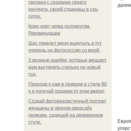
связана с создание своего
далек
контента, своей страницы в соц
сетях.
Кому идет челка полукругом.
Рекомендации
Щас приедут меня выкупать а тут
очередь на фотосессию со мной.
3 модные ошибки, которые мешают
вам выглядеть стильно на новый
год.
Приходи к нам в прикиде в стиле 90
х и получай подарки от руки вверх!
Создай фотореалистичный портрет
женщины в чёрном оверсайз
пиджаке, сидящей на деревянном
Европ
стуле.
упорс