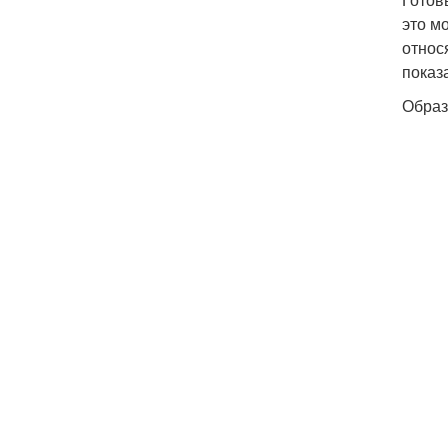
это м
относ
показ
Образ