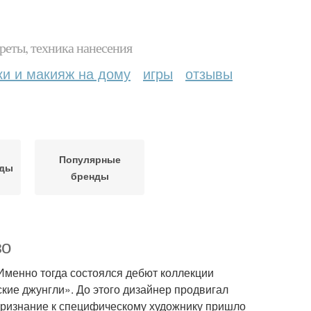
реты, техника нанесения
ки и макияж на дому
игры
отзывы
Популярные
нды
бренды
зо
 Именно тогда состоялся дебют коллекции
кие джунгли». До этого дизайнер продвигал
признание к специфическому художнику пришло