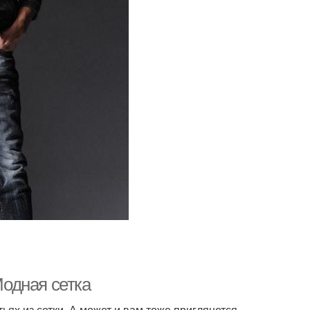
одная сетка
тьях из сетки. А может и вам тоже приглянется