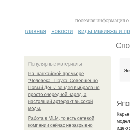
полезная информация о 
главная
новости
виды макияжа и пр
Спо
Популярные материалы
Яп
На шанхайской премьере
"Человека - Паука: Совершенно
Новый День" зендея выбрала не
просто очередной наряд, а
настоящий артефакт высокой
Япо
моды.
Карье
Работа в MLM, то есть сетевой
модел
компании сейчас неразрывно
идею 