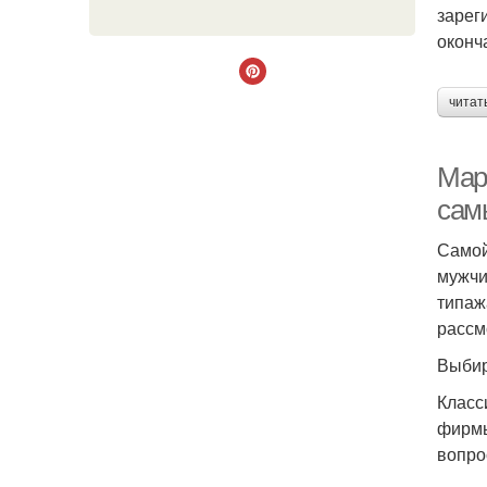
зарег
оконч
читат
Мар
сам
Самой
мужчи
типаж
рассм
Выбир
Класс
фирмы
вопро