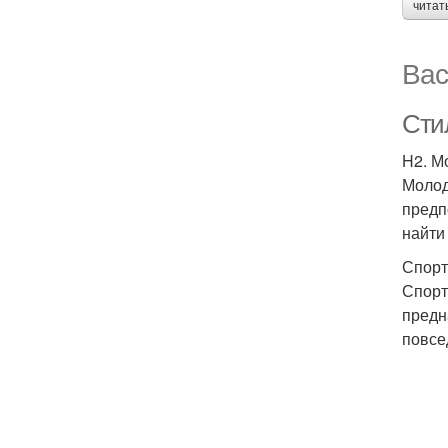
читат
Вас
Сти
H2. М
Молод
предп
найти
Спорт
Спорт
предн
повсе