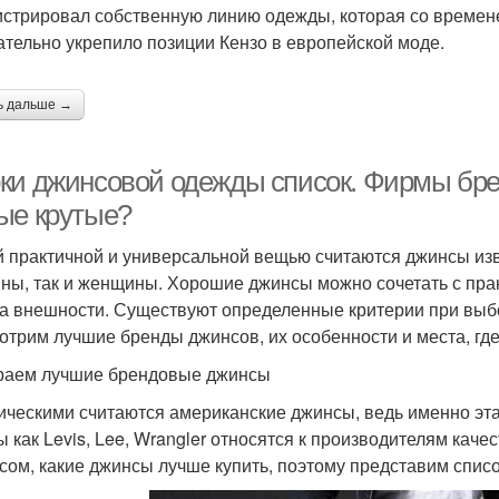
истрировал собственную линию одежды, которая со времене
ательно укрепило позиции Кензо в европейской моде.
ь дальше →
ки джинсовой одежды список. Фирмы бре
ые крутые?
 практичной и универсальной вещью считаются джинсы изв
ны, так и женщины. Хорошие джинсы можно сочетать с пра
а внешности. Существуют определенные критерии при выбор
отрим лучшие бренды джинсов, их особенности и места, гд
аем лучшие брендовые джинсы
ическими считаются американские джинсы, ведь именно эта
 как Levis, Lee, Wrangler относятся к производителям кач
сом, какие джинсы лучше купить, поэтому представим спис