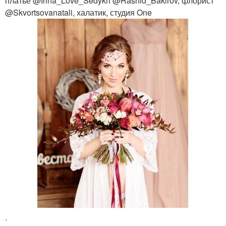
платье @Irina_Love_Sedykh @Rashid_Bakirov, флорист
@Skvortsovanatali, халатик, студия One
.