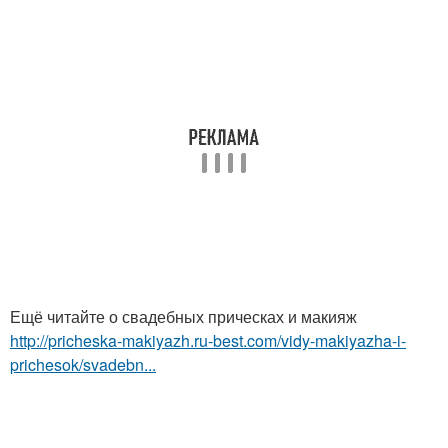
Ещё читайте о свадебных прическах и макияж
http://pricheska-makiyazh.ru-best.com/vidy-makiyazha-i-
prichesok/svadebn...