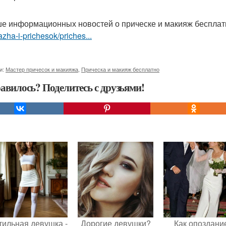
е информационных новостей о прическе и макияж беспла
zha-i-prichesok/priches...
и:
Мастер причесок и макияжа
,
Прическа и макияж бесплатно
авилось? Поделитесь с друзьями!
тильная девушка -
Дорогие девушки?
Как опоздани