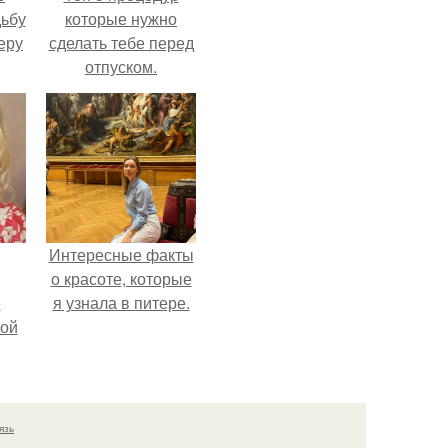
дьбу
которые нужно
еру
сделать тебе перед
отпуском.
Интересные факты
о красоте, которые
ё
я узнала в питере.
ой
язь