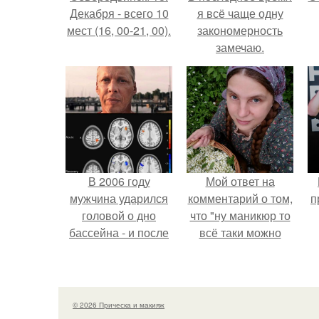
Декабря - всего 10
я всё чаще одну
мест (16, 00-21, 00).
закономерность
замечаю.
э
В 2006 году
Мой ответ на
мужчина ударился
комментарий о том,
п
головой о дно
что "ну маникюр то
бассейна - и после
всё таки можно
этого его жизнь
было бы сделать.
изменилась самым
странным образом.
© 2026 Прическа и макияж