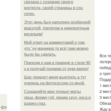
связана с создание своего
контента, своей страницы в соц
сетях.
Этот день был наполнен особенной
красотой, трепетом и невероятным
весельем!
Мой ответ на комментарий о том,
что "ну маникюр то всё таки можно
было бы сделать.
Все т
лотер
Приходи к нам в прикиде в стиле 90
побед
х и получай подарки от руки вверх!
о трет
Щас приедут меня выкупать а тут
Подар
очередь на фотосессию со мной.
1 мес
2 мес
Сохраняйте мои точные черты
3 мес
лица, форму губ, линию скул, носа и
Обяза
разрез глаз.
⇦
Жду в