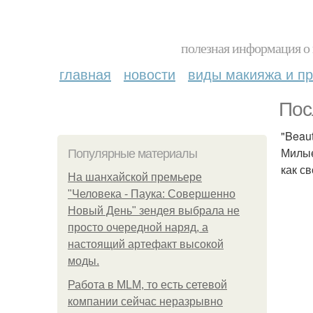
полезная информация о 
главная
новости
виды макияжа и пр
Пос
"Beau
Милые
Популярные материалы
как с
На шанхайской премьере
"Человека - Паука: Совершенно
Новый День" зендея выбрала не
просто очередной наряд, а
настоящий артефакт высокой
моды.
Работа в MLM, то есть сетевой
компании сейчас неразрывно