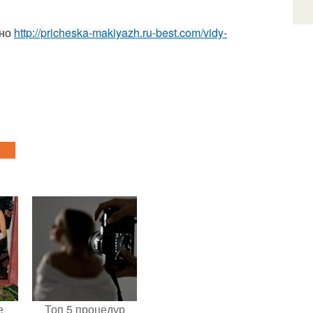
тно
http://pricheska-makiyazh.ru-best.com/vidy-
е
Топ 5 процедур