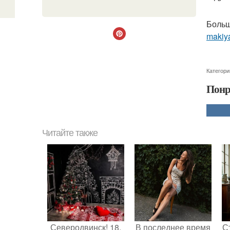
Больш
makiya
Категори
Понр
Читайте также
Северодвинск! 18.
В последнее время
С