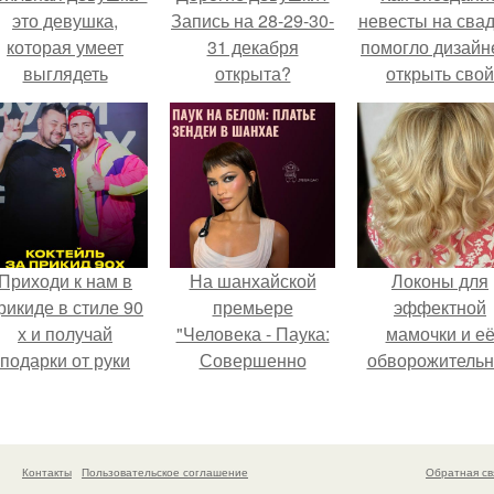
это девушка,
Запись на 28-29-30-
невесты на сва
которая умеет
31 декабря
помогло дизайн
выглядеть
открыта?
открыть свой
привлекательно и
бренд.
легантно в любои
ситуации.
Приходи к нам в
На шанхайской
Локоны для
рикиде в стиле 90
премьере
эффектной
х и получай
"Человека - Паука:
мамочки и е
подарки от руки
Совершенно
обворожительн
вверх!
Новый День"
дочурки.
зендея выбрала не
просто очередной
наряд, а настоящий
Контакты
Пользовательское соглашение
Обратная св
артефакт высокой