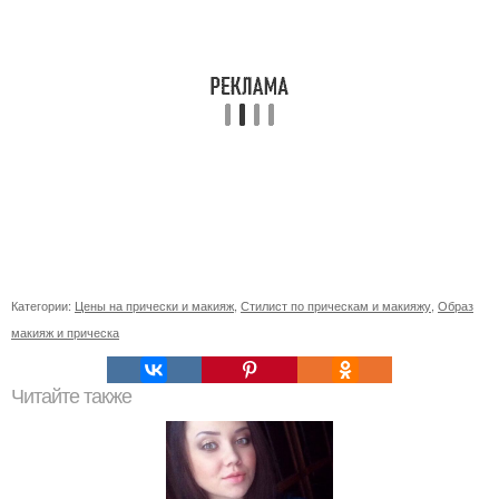
Категории:
Цены на прически и макияж
,
Стилист по прическам и макияжу
,
Образ
макияж и прическа
Читайте также