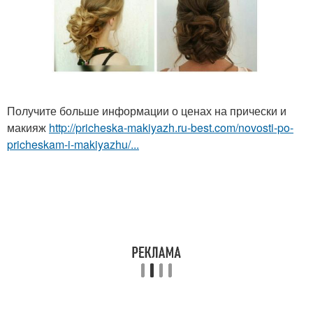
Получите больше информации о ценах на прически и
макияж
http://pricheska-makiyazh.ru-best.com/novosti-po-
pricheskam-i-makiyazhu/...