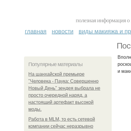
полезная информация о 
главная
новости
виды макияжа и пр
Пос
Вполн
роско
Популярные материалы
и мак
На шанхайской премьере
"Человека - Паука: Совершенно
Новый День" зендея выбрала не
просто очередной наряд, а
настоящий артефакт высокой
моды.
Работа в MLM, то есть сетевой
компании сейчас неразрывно