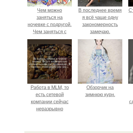
Чем можно
В последнее время
С
заняться на
я всё чаще одну
ночевке с подругой.
закономерность
Чем заняться с
замечаю.
подругой на
ночевке?
э
Работа в MLM, то
Обзорчик на
есть сетевой
зимнюю курн.
компании сейчас
с
неразрывно
связана с создание
своего контента,
своей страницы в