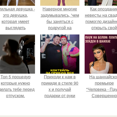
тильная девушка -
Наверное многие
Как опоздани
это девушка,
задумывались, 'чем
невесты на сва
которая умеет
бы заняться с
помогло дизайн
выглядеть
подругой на
открыть свой
привлекательно и
ночёвке?
бренд.
легантно в любои
ситуации.
Топ 5 процедур
Приходи к нам в
На шанхайско
которые нужно
прикиде в стиле 90
премьере
делать тебе перед
х и получай
"Человека - Пау
отпуском.
подарки от руки
Совершенно
вверх!
Новый День"
зендея выбрала
просто очеред