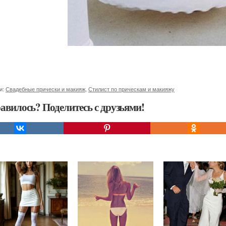
и:
Свадебные прически и макияж
,
Стилист по прическам и макияжу
авилось? Поделитесь с друзьями!