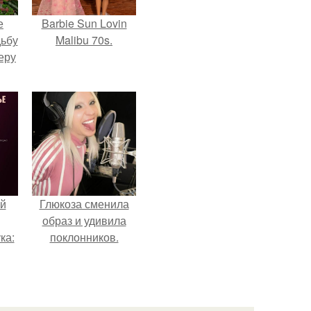
е
Barbie Sun Lovin
дьбу
Malibu 70s.
еру
й
Глюкоза сменила
образ и удивила
ка:
поклонников.
 не
ной