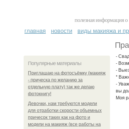
полезная информация о 
главная
новости
виды макияжа и пр
Пра
- Сва
- Воз
Популярные материалы
- Вые
Приглашаю на фотосъёмку (макияж
* Важ
- прическа по желанию за
- Ува
отдельную плату) так же делаю
вы до
фотокнигу!
Моя р
Девочки, нам требуются модели
для отработки скорости объемных
причесок таких как на фото и
модели на макияж (все работы на