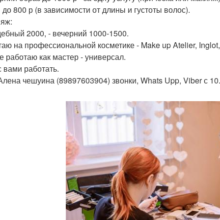
 до 800 р (в зависимости от длины и густоты волос).
ияж:
дебный 2000, - вечерний 1000-1500.
аю на профессиональной косметике - Make up Atelier, Inglot,
же работаю как мастер - универсал.
с вами работать.
Алена чешуина (89897603904) звонки, Whats Upp, Viber с 10.