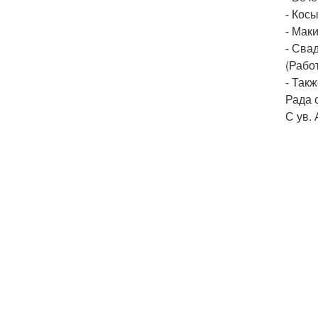
- Косы
- Мак
- Сва
(Работ
- Так
Рада 
С ув. 