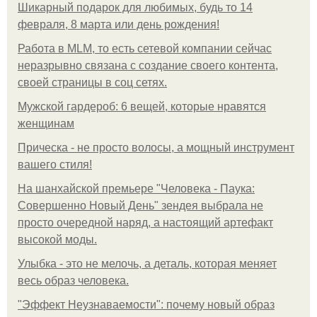
Шикарный подарок для любимых, будь то 14
февраля, 8 марта или день рождения!
Работа в MLM, то есть сетевой компании сейчас
неразрывно связана с создание своего контента,
своей страницы в соц сетях.
Мужской гардероб: 6 вещей, которые нравятся
женщинам
Прическа - не просто волосы, а мощный инструмент
вашего стиля!
На шанхайской премьере "Человека - Паука:
Совершенно Новый День" зендея выбрала не
просто очередной наряд, а настоящий артефакт
высокой моды.
Улыбка - это не мелочь, а деталь, которая меняет
весь образ человека.
"Эффект Неузнаваемости": почему новый образ