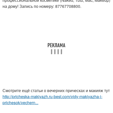
профессиональной косметике (Naked, Tutu, Mac, Makeup)
на дому! Запись по номеру: 87767708800.
Смотрите ещё статьи о вечерних прическах и макияж тут
http://pricheska-makiyazh.ru-best.com/vidy-makiyazha-i-
prichesok/vechern...