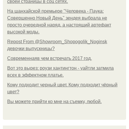
своей страницы в соц сетях.
На шанхайской премьере "Человека - Паука:
Совершенно Новый День" зендея выбрала не
просто очередной наряд, а настоящий артефакт
высокой моды.
Repost From @Showroom_Shopogolik_Noginsk
девочки выпускницы?
Современнаяв чем встречать 2017 год.
Вот это вырез: роузи хантингтон - уайтли затмила
всех в эффектном платьe.
Кому подходит черный цвет. Кому подходит чёрный
цвет?
Вы можете прийти ко мне на съемку, любой.