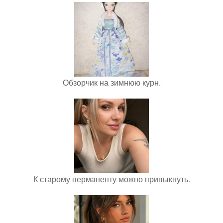
Обзорчик на зимнюю курн.
К старому перманенту можно привыкнуть.