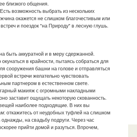
ее близкого общения.
Есть возможность выбрать из нескольких
ужчина окажется не слишком благочестивым или
встреч и поездок "на Природу" в лесную глушь.
на быть аккуратной и в меру сдержанной.
окунаться в крайности, пытаясь собраться для
для сооружения башни на голове и отправляться
ервой встречи желательно чувствовать
ьным партнером в естественном свете.
ульгарный макияж с огромными накладными
оно заставит ощущать некоторую скованность.
вещей наиболее подходящие. В них вы
ам: откажитесь от неудобных туфлей на слишком
 однажды, на свадьбу подруги. Через час
оскорее прийти домой и разуться. Впрочем,