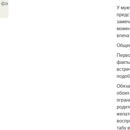
⇦
У муж
предс
замеч
момен
впеча
Общен
Перво
факты
встре
подоб
Обяза
обоих
огран
родит
желат
воспр
табу 