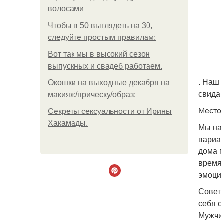
волосами
Чтобы в 50 выглядеть на 30,
следуйте простым правилам:
Вот так мы в высокий сезон
выпускных и свадеб работаем.
. Наш
Окошки на выходные декабря на
свида
макияж/прическу/образ:
Место
Секреты сексуальности от Ирины
Хакамады.
Мы на
вариа
дома 
время
эмоци
Совет
себя 
Мужчи