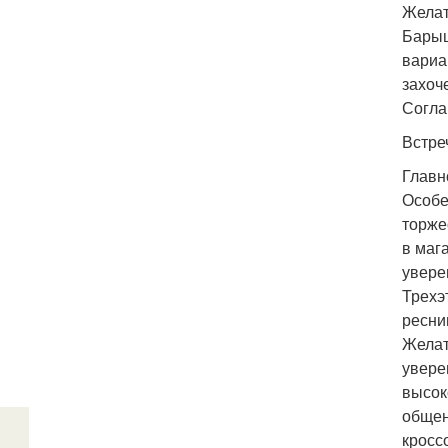
Желат
Барыш
вариа
захоч
Согла
Встре
Главн
Особе
торже
в маг
увере
Трехэ
ресни
Желат
увере
высок
общен
кросс