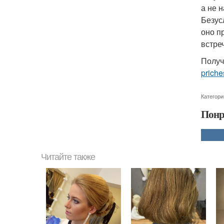
а не 
Безус
оно п
встре
Получ
priche
Категори
Понр
Читайте также