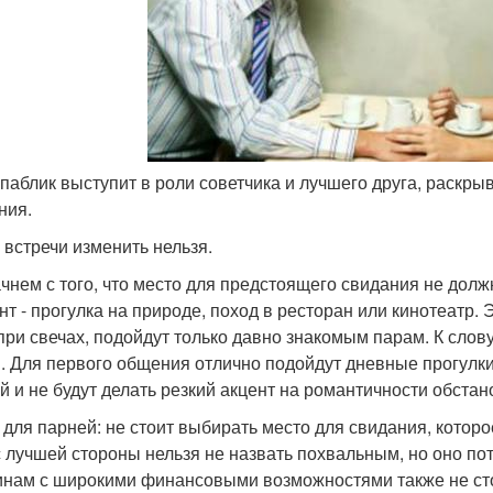
 паблик выступит в роли советчика и лучшего друга, раскр
ния.
 встречи изменить нельзя.
чнем с того, что место для предстоящего свидания не до
нт - прогулка на природе, поход в ресторан или кинотеатр. 
при свечах, подойдут только давно знакомым парам. К слову
. Для первого общения отлично подойдут дневные прогулк
й и не будут делать резкий акцент на романтичности обстан
 для парней: не стоит выбирать место для свидания, котор
с лучшей стороны нельзя не назвать похвальным, но оно по
нам с широкими финансовыми возможностями также не сто