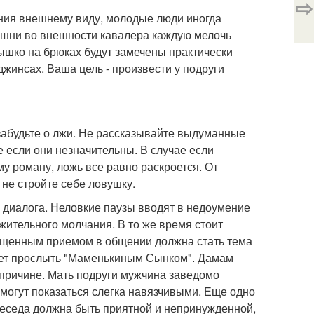
⇨
ения внешнему виду, молодые люди иногда
шни во внешности кавалера каждую мелочь
ышко на брюках будут замечены практически
жинсах. Ваша цель - произвести у подруги
забудьте о лжи. Не рассказывайте выдуманные
 если они незначительны. В случае если
у роману, ложь все равно раскроется. От
 не стройте себе ловушку.
диалога. Неловкие паузы вводят в недоумение
жительного молчания. В то же время стоит
рещенным приемом в общении должна стать тема
ует прослыть "Маменькиным Сынком". Дамам
 причине. Мать подруги мужчина заведомо
могут показаться слегка навязчивыми. Еще одно
 Беседа должна быть приятной и непринужденной,