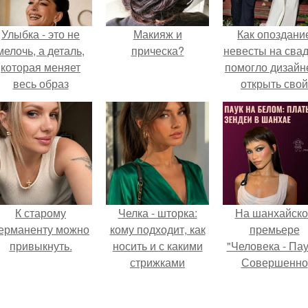
Улыбка - это не
Макияж и
Как опоздани
мелочь, а деталь,
прическа?
невесты на сва
которая меняет
помогло дизайн
весь образ
открыть свой
человека.
бренд.
К старому
Челка - шторка:
На шанхайско
ерманенту можно
кому подходит, как
премьере
привыкнуть.
носить и с какими
"Человека - Пау
стрижками
Совершенно
сочетать.
Новый День"
зендея выбрала