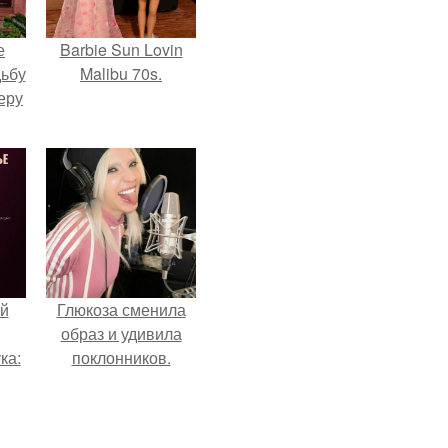
е
Barbie Sun Lovin
дьбу
Malibu 70s.
еру
й
Глюкоза сменила
образ и удивила
ка:
поклонников.
 не