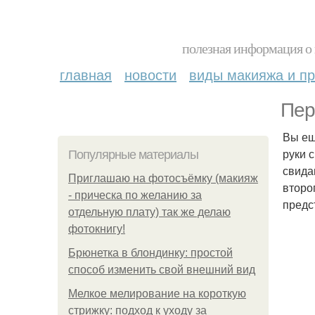
полезная информация о 
главная
новости
виды макияжа и пр
Пер
Вы ещ
руки 
Популярные материалы
свида
Приглашаю на фотосъёмку (макияж
второ
- прическа по желанию за
предс
отдельную плату) так же делаю
фотокнигу!
Брюнетка в блондинку: простой
способ изменить свой внешний вид
Мелкое мелирование на короткую
стрижку: подход к уходу за