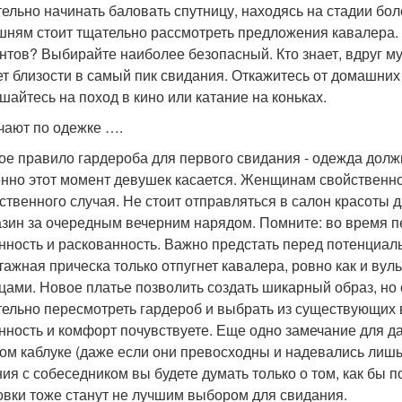
ельно начинать баловать спутницу, находясь на стадии бол
ням стоит тщательно рассмотреть предложения кавалера. 
нтов? Выбирайте наиболее безопасный. Кто знает, вдруг м
ет близости в самый пик свидания. Откажитесь от домашних 
шайтесь на поход в кино или катание на коньках.
чают по одежке ….
ое правило гардероба для первого свидания - одежда долж
нно этот момент девушек касается. Женщинам свойственно 
ственного случая. Не стоит отправляться в салон красоты 
азин за очередным вечерним нарядом. Помните: во время п
нность и раскованность. Важно предстать перед потенциал
тажная прическа только отпугнет кавалера, ровно как и в
цами. Новое платье позволить создать шикарный образ, но 
ельно пересмотреть гардероб и выбрать из существующих 
нность и комфорт почувствуете. Еще одно замечание для д
ом каблуке (даже если они превосходны и надевались лишь
ия с собеседником вы будете думать только о том, как бы п
овки тоже станут не лучшим выбором для свидания.