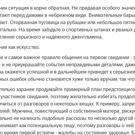
чин ситуация в корне обратная. Не придавая особого знач
тают перед дамами в небрежном виде. Внимательные бары
ают. Оторванная пуговица на рубашке или небольшое пятн
тально. На время забудьте о спортивных штанах и рваных д
тление серьезного и надежного джентльмена.
ие как искусство.
е и самое важное правило общения на первом свидании - 
 и не приукрашайте события неправдивыми деталями, даже
ча окажется успешной и в дальнейшем приведет к серьезном
ных ошибок обычно становится хуже только врунам, так что
тельно заранее продумайте примерный план предстоящего 
 участников свидания, поэтому желательно избегать продол
ичиться от разговоров о некоторых вещах. К примеру, зап
елей. Мужчина, повествующий о собственной матери, риск
ельно не начинать подобные рассказы по несколько другой
инимает как потенциальную тещу, поэтому разговоры о ней 
во время первой встречи - жалобы на состояние здоровья.