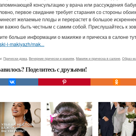
напоминающей консультацию у врача или рассуждения бабу
ловно, первое свидание требует старания со стороны обоих
ринесет желаемые плоды и перерастет в большое искреннее
чи важно быть честным с самим собой. Прислушайтесь к зо
ите больше информации о макияже и прическа в салоне ту
ski-i-makiyazh/mak...
и:
Прически дома
,
Вечерние прически и макияж
,
Макияж и прическа в салоне
,
Образ ма
авилось? Поделитесь с друзьями!